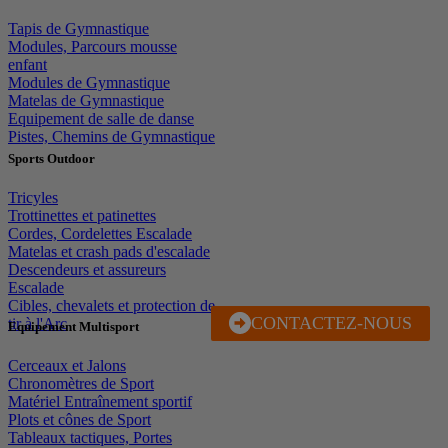
Tapis de Gymnastique
Modules, Parcours mousse
enfant
Modules de Gymnastique
Matelas de Gymnastique
Equipement de salle de danse
Pistes, Chemins de Gymnastique
Sports Outdoor
Tricyles
Trottinettes et patinettes
Cordes, Cordelettes Escalade
Matelas et crash pads d'escalade
Descendeurs et assureurs
Escalade
Cibles, chevalets et protection de
CONTACTEZ-NOUS
J'EN PROFITE
tir à l'Arc
Equipement Multisport
Cerceaux et Jalons
Chronomètres de Sport
Matériel Entraînement sportif
Plots et cônes de Sport
Tableaux tactiques, Portes