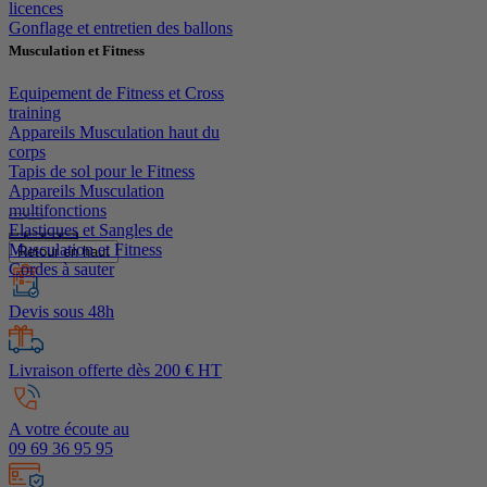
licences
Gonflage et entretien des ballons
Musculation et Fitness
Equipement de Fitness et Cross
training
Appareils Musculation haut du
corps
Tapis de sol pour le Fitness
Appareils Musculation
multifonctions
Elastiques et Sangles de
Musculation et Fitness
Retour en haut
Cordes à sauter
Devis sous 48h
Livraison offerte dès 200 € HT
A votre écoute au
09 69 36 95 95