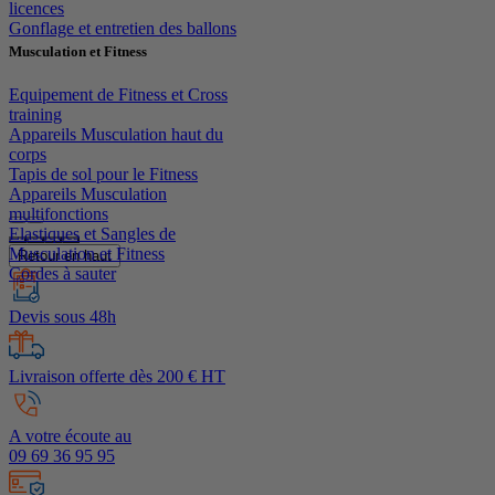
licences
Gonflage et entretien des ballons
Musculation et Fitness
Equipement de Fitness et Cross
training
Appareils Musculation haut du
corps
Tapis de sol pour le Fitness
Appareils Musculation
multifonctions
Elastiques et Sangles de
Musculation et Fitness
Retour en haut
Cordes à sauter
Devis sous 48h
Livraison offerte dès 200 € HT
A votre écoute au
09 69 36 95 95