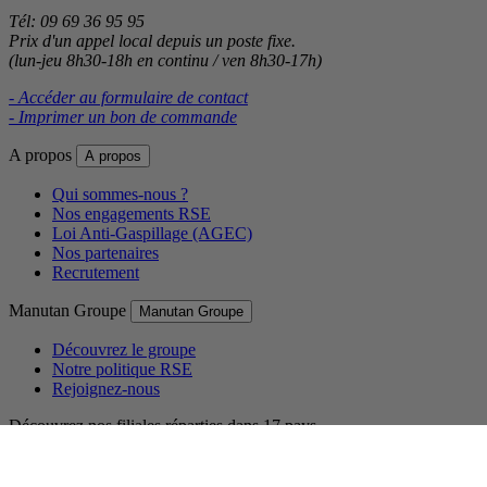
Tél: 09 69 36 95 95
Prix d'un appel local depuis un poste fixe.
(lun-jeu 8h30-18h en continu / ven 8h30-17h)
- Accéder au formulaire de contact
- Imprimer un bon de commande
A propos
A propos
Qui sommes-nous ?
Nos engagements RSE
Loi Anti-Gaspillage (AGEC)
Nos partenaires
Recrutement
Manutan Groupe
Manutan Groupe
Découvrez le groupe
Notre politique RSE
Rejoignez-nous
Découvrez nos filiales réparties dans 17 pays.