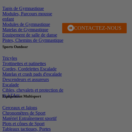
Tapis de Gymnastique
Modules, Parcours mousse
enfant
Modules de Gymnastique
CONTACTEZ-NOUS
J'EN PROFITE
Matelas de Gymnastique
Equipement de salle de danse
Pistes, Chemins de Gymnastique
Sports Outdoor
Tricyles
Trottinettes et patinettes
Cordes, Cordelettes Escalade
Matelas et crash pads d'escalade
Descendeurs et assureurs
Escalade
Cibles, chevalets et protection de
tir à l'Arc
Equipement Multisport
Cerceaux et Jalons
Chronomètres de Sport
Matériel Entraînement sportif
Plots et cônes de Sport
Tableaux tactiques, Portes