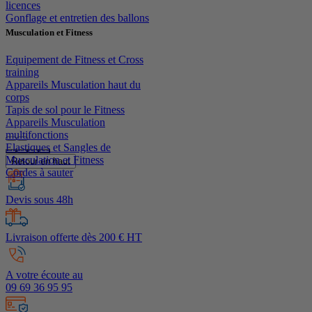
licences
Gonflage et entretien des ballons
Musculation et Fitness
Equipement de Fitness et Cross
training
Appareils Musculation haut du
corps
Tapis de sol pour le Fitness
Appareils Musculation
multifonctions
Elastiques et Sangles de
Musculation et Fitness
Retour en haut
Cordes à sauter
Devis sous 48h
Livraison offerte dès 200 € HT
A votre écoute au
09 69 36 95 95