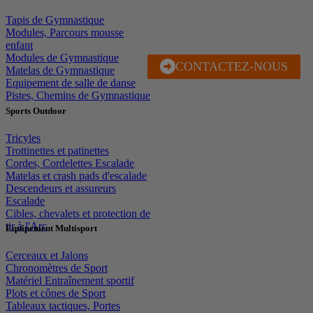
Tapis de Gymnastique
Modules, Parcours mousse
enfant
Modules de Gymnastique
CONTACTEZ-NOUS
J'EN PROFITE
Matelas de Gymnastique
Equipement de salle de danse
Pistes, Chemins de Gymnastique
Sports Outdoor
Tricyles
Trottinettes et patinettes
Cordes, Cordelettes Escalade
Matelas et crash pads d'escalade
Descendeurs et assureurs
Escalade
Cibles, chevalets et protection de
tir à l'Arc
Equipement Multisport
Cerceaux et Jalons
Chronomètres de Sport
Matériel Entraînement sportif
Plots et cônes de Sport
Tableaux tactiques, Portes