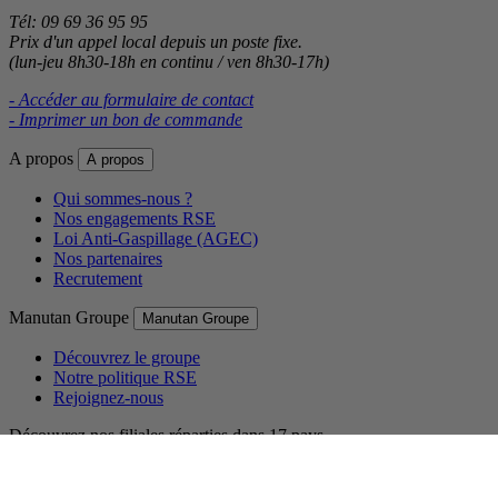
Tél: 09 69 36 95 95
Prix d'un appel local depuis un poste fixe.
(lun-jeu 8h30-18h en continu / ven 8h30-17h)
- Accéder au formulaire de contact
- Imprimer un bon de commande
A propos
A propos
Qui sommes-nous ?
Nos engagements RSE
Loi Anti-Gaspillage (AGEC)
Nos partenaires
Recrutement
Manutan Groupe
Manutan Groupe
Découvrez le groupe
Notre politique RSE
Rejoignez-nous
Découvrez nos filiales réparties dans 17 pays.