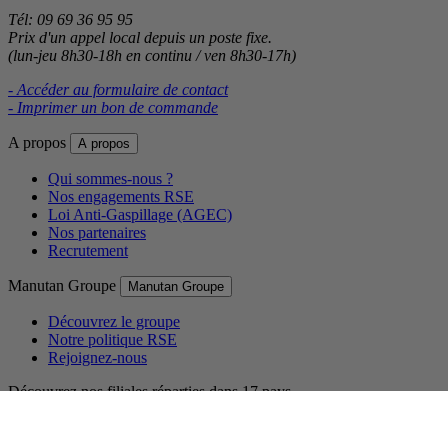
Tél: 09 69 36 95 95
Prix d'un appel local depuis un poste fixe.
(lun-jeu 8h30-18h en continu / ven 8h30-17h)
- Accéder au formulaire de contact
- Imprimer un bon de commande
A propos
A propos
Qui sommes-nous ?
Nos engagements RSE
Loi Anti-Gaspillage (AGEC)
Nos partenaires
Recrutement
Manutan Groupe
Manutan Groupe
Découvrez le groupe
Notre politique RSE
Rejoignez-nous
Découvrez nos filiales réparties dans 17 pays.