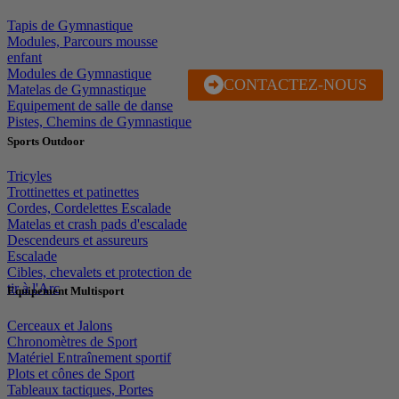
Tapis de Gymnastique
Modules, Parcours mousse
enfant
Modules de Gymnastique
CONTACTEZ-NOUS
J'EN PROFITE
Matelas de Gymnastique
Equipement de salle de danse
Pistes, Chemins de Gymnastique
Sports Outdoor
Tricyles
Trottinettes et patinettes
Cordes, Cordelettes Escalade
Matelas et crash pads d'escalade
Descendeurs et assureurs
Escalade
Cibles, chevalets et protection de
tir à l'Arc
Equipement Multisport
Cerceaux et Jalons
Chronomètres de Sport
Matériel Entraînement sportif
Plots et cônes de Sport
Tableaux tactiques, Portes