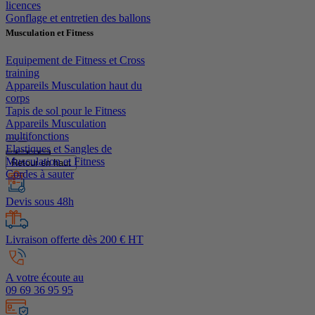
licences
Gonflage et entretien des ballons
Musculation et Fitness
Equipement de Fitness et Cross
training
Appareils Musculation haut du
corps
Tapis de sol pour le Fitness
Appareils Musculation
multifonctions
Elastiques et Sangles de
Musculation et Fitness
Retour en haut
Cordes à sauter
Devis sous 48h
Livraison offerte dès 200 € HT
A votre écoute au
09 69 36 95 95