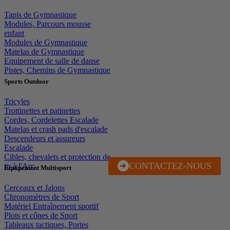
Tapis de Gymnastique
Modules, Parcours mousse
enfant
Modules de Gymnastique
Matelas de Gymnastique
Equipement de salle de danse
Pistes, Chemins de Gymnastique
Sports Outdoor
Tricyles
Trottinettes et patinettes
Cordes, Cordelettes Escalade
Matelas et crash pads d'escalade
Descendeurs et assureurs
Escalade
Cibles, chevalets et protection de
CONTACTEZ-NOUS
J'EN PROFITE
tir à l'Arc
Equipement Multisport
Cerceaux et Jalons
Chronomètres de Sport
Matériel Entraînement sportif
Plots et cônes de Sport
Tableaux tactiques, Portes