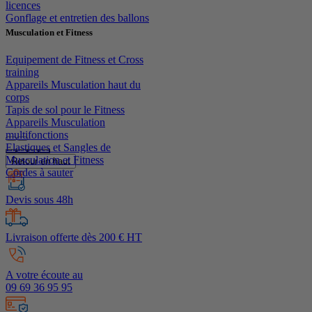
licences
Gonflage et entretien des ballons
Musculation et Fitness
Equipement de Fitness et Cross
training
Appareils Musculation haut du
corps
Tapis de sol pour le Fitness
Appareils Musculation
multifonctions
Elastiques et Sangles de
Musculation et Fitness
Retour en haut
Cordes à sauter
Devis sous 48h
Livraison offerte dès 200 € HT
A votre écoute au
09 69 36 95 95