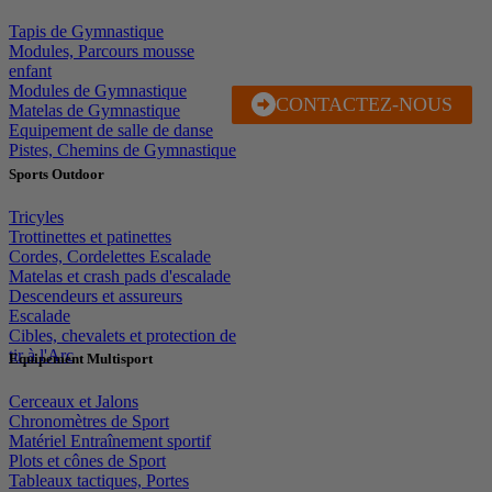
Tapis de Gymnastique
Modules, Parcours mousse
enfant
Modules de Gymnastique
CONTACTEZ-NOUS
J'EN PROFITE
Matelas de Gymnastique
Equipement de salle de danse
Pistes, Chemins de Gymnastique
Sports Outdoor
Tricyles
Trottinettes et patinettes
Cordes, Cordelettes Escalade
Matelas et crash pads d'escalade
Descendeurs et assureurs
Escalade
Cibles, chevalets et protection de
tir à l'Arc
Equipement Multisport
Cerceaux et Jalons
Chronomètres de Sport
Matériel Entraînement sportif
Plots et cônes de Sport
Tableaux tactiques, Portes