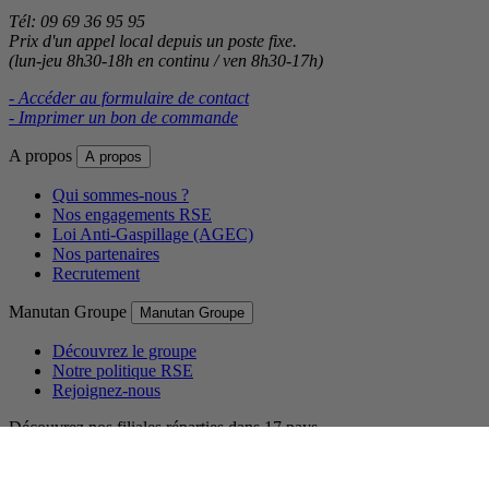
Tél: 09 69 36 95 95
Prix d'un appel local depuis un poste fixe.
(lun-jeu 8h30-18h en continu / ven 8h30-17h)
- Accéder au formulaire de contact
- Imprimer un bon de commande
A propos
A propos
Qui sommes-nous ?
Nos engagements RSE
Loi Anti-Gaspillage (AGEC)
Nos partenaires
Recrutement
Manutan Groupe
Manutan Groupe
Découvrez le groupe
Notre politique RSE
Rejoignez-nous
Découvrez nos filiales réparties dans 17 pays.