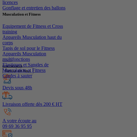
licences
Gonflage et entretien des ballons
Musculation et Fitness
Equipement de Fitness et Cross
training
Appareils Musculation haut du
corps
Tapis de sol pour le Fitness
Appareils Musculation
multifonctions
Elastiques et Sangles de
Musculation et Fitness
Retour en haut
Cordes à sauter
Devis sous 48h
Livraison offerte dès 200 € HT
A votre écoute au
09 69 36 95 95