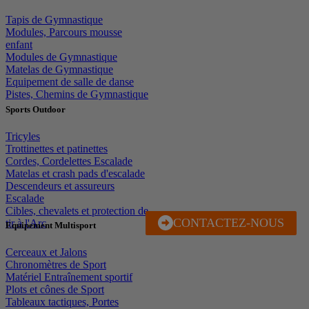
Tapis de Gymnastique
Modules, Parcours mousse
enfant
Modules de Gymnastique
Matelas de Gymnastique
Equipement de salle de danse
Pistes, Chemins de Gymnastique
Sports Outdoor
Tricyles
Trottinettes et patinettes
Cordes, Cordelettes Escalade
Matelas et crash pads d'escalade
Descendeurs et assureurs
Escalade
Cibles, chevalets et protection de
CONTACTEZ-NOUS
J'EN PROFITE
tir à l'Arc
Equipement Multisport
Cerceaux et Jalons
Chronomètres de Sport
Matériel Entraînement sportif
Plots et cônes de Sport
Tableaux tactiques, Portes