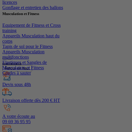
licences
Gonflage et entretien des ballons
Musculation et Fitness
Equipement de Fitness et Cross
training
Appareils Musculation haut du
corps
Tapis de sol pour le Fitness
Appareils Musculation
multifonctions
Elastiques et Sangles de
Musculation et Fitness
Retour en haut
Cordes à sauter
Devis sous 48h
Livraison offerte dès 200 € HT
A votre écoute au
09 69 36 95 95