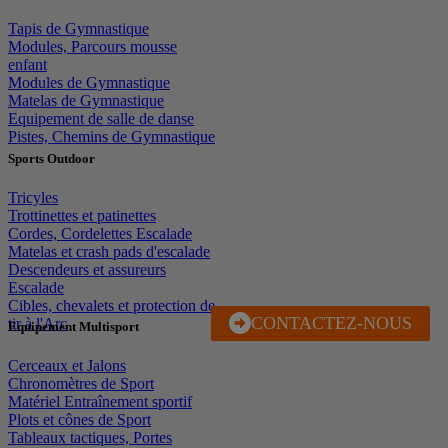
Tapis de Gymnastique
Modules, Parcours mousse
enfant
Modules de Gymnastique
Matelas de Gymnastique
Equipement de salle de danse
Pistes, Chemins de Gymnastique
Sports Outdoor
Tricyles
Trottinettes et patinettes
Cordes, Cordelettes Escalade
Matelas et crash pads d'escalade
Descendeurs et assureurs
Escalade
Cibles, chevalets et protection de
CONTACTEZ-NOUS
J'EN PROFITE
tir à l'Arc
Equipement Multisport
Cerceaux et Jalons
Chronomètres de Sport
Matériel Entraînement sportif
Plots et cônes de Sport
Tableaux tactiques, Portes