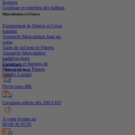
licences
Gonflage et entretien des ballons
Musculation et Fitness
Equipement de Fitness et Cross
training
Appareils Musculation haut du
corps
Tapis de sol pour le Fitness
Appareils Musculation
multifonctions
Elastiques et Sangles de
Musculation et Fitness
Retour en haut
Cordes à sauter
Devis sous 48h
Livraison offerte dès 200 € HT
A votre écoute au
09 69 36 95 95