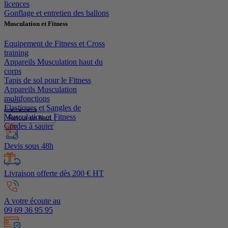
licences
Gonflage et entretien des ballons
Musculation et Fitness
Equipement de Fitness et Cross
training
Appareils Musculation haut du
corps
Tapis de sol pour le Fitness
Appareils Musculation
multifonctions
Elastiques et Sangles de
Musculation et Fitness
Retour en haut
Cordes à sauter
Devis sous 48h
Livraison offerte dès 200 € HT
A votre écoute au
09 69 36 95 95