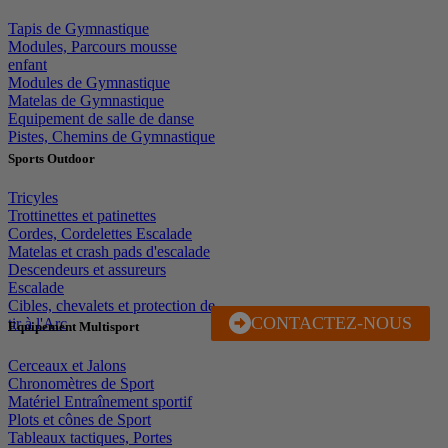
Tapis de Gymnastique
Modules, Parcours mousse
enfant
Modules de Gymnastique
Matelas de Gymnastique
Equipement de salle de danse
Pistes, Chemins de Gymnastique
Sports Outdoor
Tricyles
Trottinettes et patinettes
Cordes, Cordelettes Escalade
Matelas et crash pads d'escalade
Descendeurs et assureurs
Escalade
Cibles, chevalets et protection de
CONTACTEZ-NOUS
J'EN PROFITE
tir à l'Arc
Equipement Multisport
Cerceaux et Jalons
Chronomètres de Sport
Matériel Entraînement sportif
Plots et cônes de Sport
Tableaux tactiques, Portes