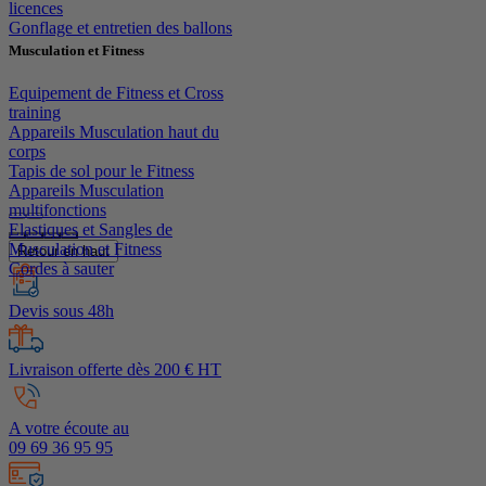
licences
Gonflage et entretien des ballons
Musculation et Fitness
Equipement de Fitness et Cross
training
Appareils Musculation haut du
corps
Tapis de sol pour le Fitness
Appareils Musculation
multifonctions
Elastiques et Sangles de
Musculation et Fitness
Retour en haut
Cordes à sauter
Devis sous 48h
Livraison offerte dès 200 € HT
A votre écoute au
09 69 36 95 95