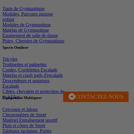
Tapis de Gymnastique
Modules, Parcours mousse
enfant
Modules de Gymnastique
Matelas de Gymnastique
Equipement de salle de danse
Pistes, Chemins de Gymnastique
Sports Outdoor
Tricyles
Trottinettes et patinettes
Cordes, Cordelettes Escalade
Matelas et crash pads d'escalade
Descendeurs et assureurs
Escalade
Cibles, chevalets et protection de
CONTACTEZ-NOUS
J'EN PROFITE
tir à l'Arc
Equipement Multisport
Cerceaux et Jalons
Chronomètres de Sport
Matériel Entraînement sportif
Plots et cônes de Sport
Tableaux tactiques, Portes