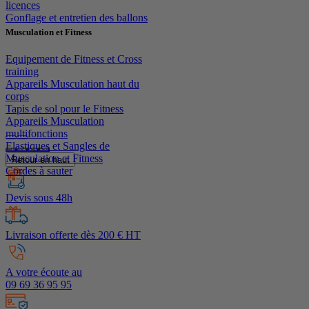
licences
Gonflage et entretien des ballons
Musculation et Fitness
Equipement de Fitness et Cross
training
Appareils Musculation haut du
corps
Tapis de sol pour le Fitness
Appareils Musculation
multifonctions
Elastiques et Sangles de
Musculation et Fitness
Retour en haut
Cordes à sauter
Devis sous 48h
Livraison offerte dès 200 € HT
A votre écoute au
09 69 36 95 95