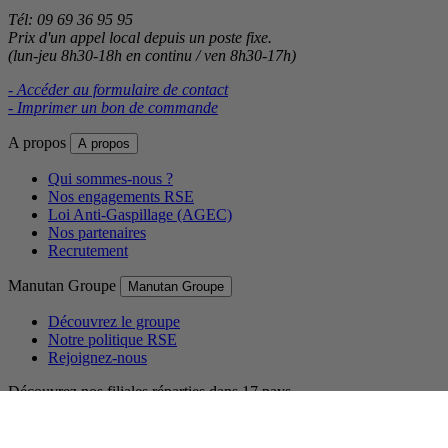
Tél: 09 69 36 95 95
Prix d'un appel local depuis un poste fixe.
(lun-jeu 8h30-18h en continu / ven 8h30-17h)
- Accéder au formulaire de contact
- Imprimer un bon de commande
A propos
A propos
Qui sommes-nous ?
Nos engagements RSE
Loi Anti-Gaspillage (AGEC)
Nos partenaires
Recrutement
Manutan Groupe
Manutan Groupe
Découvrez le groupe
Notre politique RSE
Rejoignez-nous
Découvrez nos filiales réparties dans 17 pays.