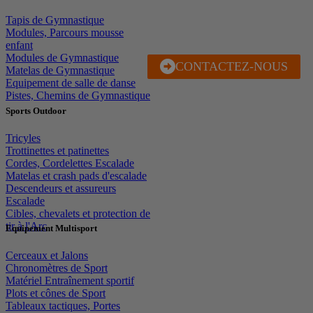
Tapis de Gymnastique
Modules, Parcours mousse
enfant
Modules de Gymnastique
CONTACTEZ-NOUS
J'EN PROFITE
Matelas de Gymnastique
Equipement de salle de danse
Pistes, Chemins de Gymnastique
Sports Outdoor
Tricyles
Trottinettes et patinettes
Cordes, Cordelettes Escalade
Matelas et crash pads d'escalade
Descendeurs et assureurs
Escalade
Cibles, chevalets et protection de
tir à l'Arc
Equipement Multisport
Cerceaux et Jalons
Chronomètres de Sport
Matériel Entraînement sportif
Plots et cônes de Sport
Tableaux tactiques, Portes