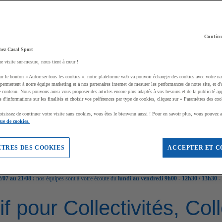
Continu
hez Casal Sport
ne visite sur-mesure, nous tient à cœur !
ur le bouton « Autoriser tous les cookies », notre plateforme web va pouvoir échanger des cookies avec votre na
permettent à notre équipe marketing et à nos partenaires internet de mesurer les performances de notre site, et d'
e contenu. Nous pouvons ainsi vous proposer des articles encore plus adaptés à vos besoins et de la publicité ap
s d'informations sur les finalités et choisir vos préférences par type de cookies, cliquez sur « Paramètres des coo
oisissez de continuer votre visite sans cookies, vous êtes le bienvenu aussi ! Pour en savoir plus, vous pouvez a
que de cookies.
TRES DES COOKIES
ACCEPTER ET C
/07 au 21/08 :
nos équipes sont à votre écoute du
lundi au vendredi 9h00 - 12h30 / 13h30 -
if pour Collectivités, Co