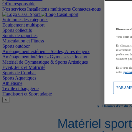
Offre responsable
Nos services
Installations multisports
Contactez-nous
Voir toutes les catégories
Equipement multisport
Sports collectifs
Bienvenue c
Sports de raquettes
Vous offrir u
Musculation et Fitness
Sports outdoor
En cliquant s
informations 
Aménagement extérieur - Stades, Aires de jeux
préférences d
Aménagement intérieur - Gymnases et locaux
souhaitez plu
Matériel de Gymnastique & Sports Artistiques
Éveil, Jeux et Motricité
Et si vous ch
Sports de Combat
notre
politi
Sports Aquatiques
Athlétisme
PARAME
Textile et bagagerie
Handisport et Sport adapté
×
☀️
Horaires d'été du 22
Matériel sport