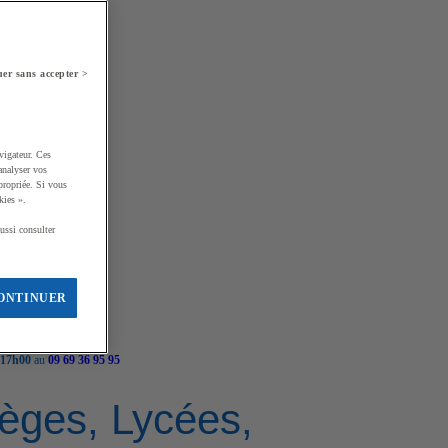
er sans accepter >
vigateur. Ces
analyser vos
propriée. Si vous
kies ».
ussi consulter
ONTINUER
 17h00
au
09 69 36 95 95
llèges, Lycées,