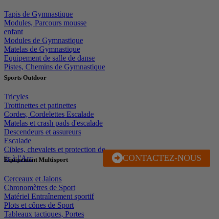
Tapis de Gymnastique
Modules, Parcours mousse
enfant
Modules de Gymnastique
Matelas de Gymnastique
Equipement de salle de danse
Pistes, Chemins de Gymnastique
Sports Outdoor
Tricyles
Trottinettes et patinettes
Cordes, Cordelettes Escalade
Matelas et crash pads d'escalade
Descendeurs et assureurs
Escalade
Cibles, chevalets et protection de
CONTACTEZ-NOUS
J'EN PROFITE
tir à l'Arc
Equipement Multisport
Cerceaux et Jalons
Chronomètres de Sport
Matériel Entraînement sportif
Plots et cônes de Sport
Tableaux tactiques, Portes