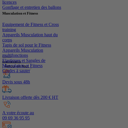
licences
Gonflage et entretien des ballons
Musculation et Fitness
Equipement de Fitness et Cross
training
Appareils Musculation haut du
corps
Tapis de sol pour le Fitness
Appareils Musculation
multifonctions
Elastiques et Sangles de
Musculation et Fitness
Retour en haut
Cordes à sauter
Devis sous 48h
Livraison offerte dès 200 € HT
A votre écoute au
09 69 36 95 95