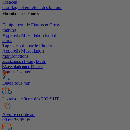
licences
Gonflage et entretien des ballons
Musculation et Fitness
Equipement de Fitness et Cross
training
Appareils Musculation haut du
corps
Tapis de sol pour le Fitness
Appareils Musculation
multifonctions
Elastiques et Sangles de
Musculation et Fitness
Retour en haut
Cordes à sauter
Devis sous 48h
Livraison offerte dès 200 € HT
A votre écoute au
09 69 36 95 95