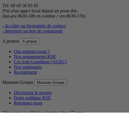
Tél: 09 69 36 95 95
Prix d'un appel local depuis un poste fixe.
(lun-jeu 8h30-18h en continu / ven 8h30-17h)
- Accéder au formulaire de contact
- Imprimer un bon de commande
A propos
A propos
Qui sommes-nous ?
Nos engagements RSE
Loi Anti-Gaspillage (AGEC)
Nos partenaires
Recrutement
Manutan Groupe
Manutan Groupe
Découvrez le groupe
Notre politique RSE
Rejoignez-nous
Découvrez nos filiales réparties dans 17 pays.