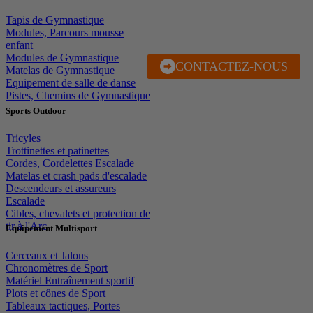
Tapis de Gymnastique
Modules, Parcours mousse
enfant
Modules de Gymnastique
CONTACTEZ-NOUS
J'EN PROFITE
Matelas de Gymnastique
Equipement de salle de danse
Pistes, Chemins de Gymnastique
Sports Outdoor
Tricyles
Trottinettes et patinettes
Cordes, Cordelettes Escalade
Matelas et crash pads d'escalade
Descendeurs et assureurs
Escalade
Cibles, chevalets et protection de
tir à l'Arc
Equipement Multisport
Cerceaux et Jalons
Chronomètres de Sport
Matériel Entraînement sportif
Plots et cônes de Sport
Tableaux tactiques, Portes