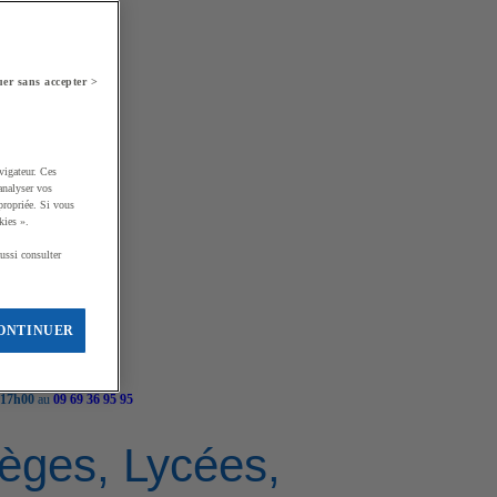
er sans accepter >
vigateur. Ces
analyser vos
propriée. Si vous
kies ».
ussi consulter
ONTINUER
 17h00
au
09 69 36 95 95
llèges, Lycées,