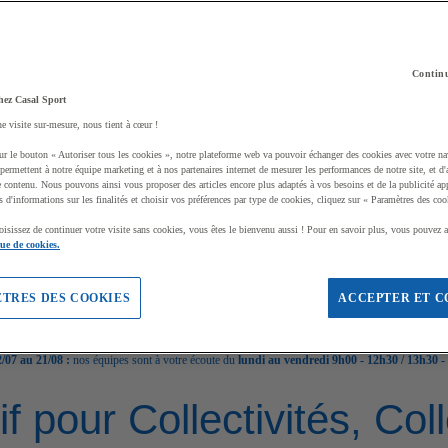
Continu
hez Casal Sport
ne visite sur-mesure, nous tient à cœur !
ur le bouton « Autoriser tous les cookies », notre plateforme web va pouvoir échanger des cookies avec votre na
permettent à notre équipe marketing et à nos partenaires internet de mesurer les performances de notre site, et d'
e contenu. Nous pouvons ainsi vous proposer des articles encore plus adaptés à vos besoins et de la publicité ap
s d'informations sur les finalités et choisir vos préférences par type de cookies, cliquez sur « Paramètres des coo
oisissez de continuer votre visite sans cookies, vous êtes le bienvenu aussi ! Pour en savoir plus, vous pouvez a
que de cookies.
TRES DES COOKIES
ACCEPTER ET C
/07 au 21/08 :
nos équipes sont à votre écoute du
lundi au vendredi 9h00 - 12h30 / 13h30 -
if pour Collectivités, Co