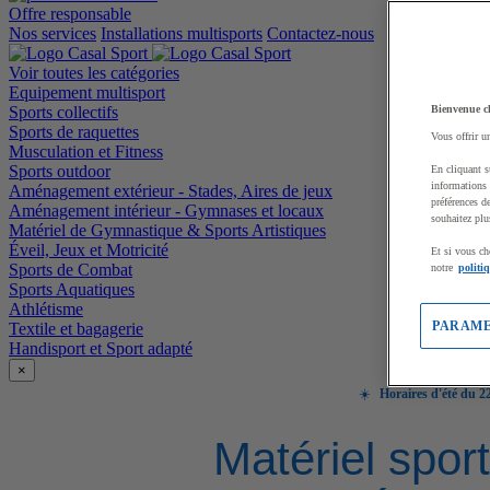
Offre responsable
Nos services
Installations multisports
Contactez-nous
Voir toutes les catégories
Equipement multisport
Sports collectifs
Bienvenue c
Sports de raquettes
Vous offrir u
Musculation et Fitness
Sports outdoor
En cliquant s
informations 
Aménagement extérieur - Stades, Aires de jeux
préférences d
Aménagement intérieur - Gymnases et locaux
souhaitez plu
Matériel de Gymnastique & Sports Artistiques
Éveil, Jeux et Motricité
Et si vous ch
Sports de Combat
notre
politi
Sports Aquatiques
Athlétisme
PARAME
Textile et bagagerie
Handisport et Sport adapté
×
☀️
Horaires d'été du 22
Matériel sport