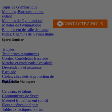
Tapis de Gymnastique
Modules, Parcours mousse
enfant
Modules de Gymnastique
CONTACTEZ-NOUS
J'EN PROFITE
Matelas de Gymnastique
Equipement de salle de danse
Pistes, Chemins de Gymnastique
Sports Outdoor
Tricyles
Trottinettes et patinettes
Cordes, Cordelettes Escalade
Matelas et crash pads d'escalade
Descendeurs et assureurs
Escalade
Cibles, chevalets et protection de
tir à l'Arc
Equipement Multisport
Cerceaux et Jalons
Chronomètres de Sport
Matériel Entraînement sportif
Plots et cônes de Sport
Tableaux tactiques, Portes