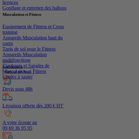
licences
Gonflage et entretien des ballons
Musculation et Fitness
Equipement de Fitness et Cross
training
Appareils Musculation haut du
corps
Tapis de sol pour le Fitness
Appareils Musculation
multifonctions
Elastiques et Sangles de
Musculation et Fitness
Retour en haut
Cordes à sauter
Devis sous 48h
Livraison offerte dès 200 € HT
A votre écoute au
09 69 36 95 95