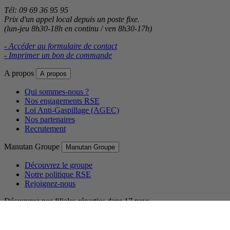
Tél: 09 69 36 95 95
Prix d'un appel local depuis un poste fixe.
(lun-jeu 8h30-18h en continu / ven 8h30-17h)
- Accéder au formulaire de contact
- Imprimer un bon de commande
A propos
A propos
Qui sommes-nous ?
Nos engagements RSE
Loi Anti-Gaspillage (AGEC)
Nos partenaires
Recrutement
Manutan Groupe
Manutan Groupe
Découvrez le groupe
Notre politique RSE
Rejoignez-nous
Découvrez nos filiales réparties dans 17 pays.