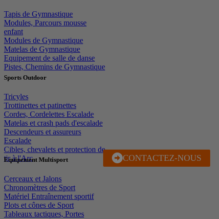
Tapis de Gymnastique
Modules, Parcours mousse
enfant
Modules de Gymnastique
Matelas de Gymnastique
Equipement de salle de danse
Pistes, Chemins de Gymnastique
Sports Outdoor
Tricyles
Trottinettes et patinettes
Cordes, Cordelettes Escalade
Matelas et crash pads d'escalade
Descendeurs et assureurs
Escalade
Cibles, chevalets et protection de
CONTACTEZ-NOUS
J'EN PROFITE
tir à l'Arc
Equipement Multisport
Cerceaux et Jalons
Chronomètres de Sport
Matériel Entraînement sportif
Plots et cônes de Sport
Tableaux tactiques, Portes