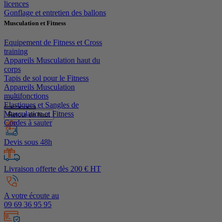
licences
Gonflage et entretien des ballons
Musculation et Fitness
Equipement de Fitness et Cross
training
Appareils Musculation haut du
corps
Tapis de sol pour le Fitness
Appareils Musculation
multifonctions
Elastiques et Sangles de
Musculation et Fitness
Retour en haut
Cordes à sauter
Devis sous 48h
Livraison offerte dès 200 € HT
A votre écoute au
09 69 36 95 95