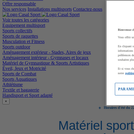
Offre responsable
Nos services
Installations multisports
Contactez-nous
Voir toutes les catégories
Equipement multisport
Sports collectifs
Bienvenue c
Sports de raquettes
Vous offrir u
Musculation et Fitness
Sports outdoor
En cliquant s
informations 
Aménagement extérieur - Stades, Aires de jeux
préférences d
Aménagement intérieur - Gymnases et locaux
souhaitez plu
Matériel de Gymnastique & Sports Artistiques
Éveil, Jeux et Motricité
Et si vous ch
Sports de Combat
notre
politi
Sports Aquatiques
Athlétisme
PARAME
Textile et bagagerie
Handisport et Sport adapté
×
☀️
Horaires d'été du 22
Matériel sport