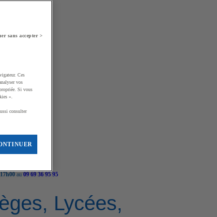
er sans accepter >
vigateur. Ces
analyser vos
propriée. Si vous
kies ».
ussi consulter
ONTINUER
 17h00
au
09 69 36 95 95
llèges, Lycées,