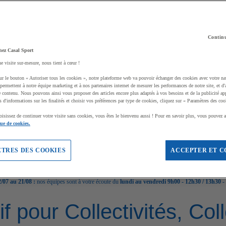
Continu
hez Casal Sport
ne visite sur-mesure, nous tient à cœur !
ur le bouton « Autoriser tous les cookies », notre plateforme web va pouvoir échanger des cookies avec votre na
permettent à notre équipe marketing et à nos partenaires internet de mesurer les performances de notre site, et d'
e contenu. Nous pouvons ainsi vous proposer des articles encore plus adaptés à vos besoins et de la publicité ap
s d'informations sur les finalités et choisir vos préférences par type de cookies, cliquez sur « Paramètres des coo
oisissez de continuer votre visite sans cookies, vous êtes le bienvenu aussi ! Pour en savoir plus, vous pouvez a
que de cookies.
TRES DES COOKIES
ACCEPTER ET C
/07 au 21/08 :
nos équipes sont à votre écoute du
lundi au vendredi 9h00 - 12h30 / 13h30 -
if pour Collectivités, Co