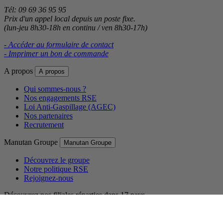
Tél: 09 69 36 95 95
Prix d'un appel local depuis un poste fixe.
(lun-jeu 8h30-18h en continu / ven 8h30-17h)
- Accéder au formulaire de contact
- Imprimer un bon de commande
A propos
A propos
Qui sommes-nous ?
Nos engagements RSE
Loi Anti-Gaspillage (AGEC)
Nos partenaires
Recrutement
Manutan Groupe
Manutan Groupe
Découvrez le groupe
Notre politique RSE
Rejoignez-nous
Découvrez nos filiales réparties dans 17 pays.