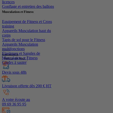
licences
Gonflage et entretien des ballons
Musculation et Fitness
Equipement de Fitness et Cross
training
Appareils Musculation haut du
corps
Tapis de sol pour le Fitness
Appareils Musculation
multifonctions
Elastiques et Sangles de
Musculation et Fitness
Retour en haut
Cordes à sauter
Devis sous 48h
Livraison offerte dès 200 € HT
A votre écoute au
09 69 36 95 95