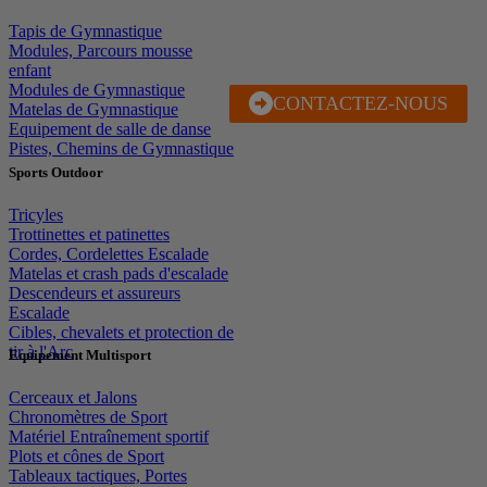
Tapis de Gymnastique
Modules, Parcours mousse
enfant
Modules de Gymnastique
CONTACTEZ-NOUS
J'EN PROFITE
Matelas de Gymnastique
Equipement de salle de danse
Pistes, Chemins de Gymnastique
Sports Outdoor
Tricyles
Trottinettes et patinettes
Cordes, Cordelettes Escalade
Matelas et crash pads d'escalade
Descendeurs et assureurs
Escalade
Cibles, chevalets et protection de
tir à l'Arc
Equipement Multisport
Cerceaux et Jalons
Chronomètres de Sport
Matériel Entraînement sportif
Plots et cônes de Sport
Tableaux tactiques, Portes