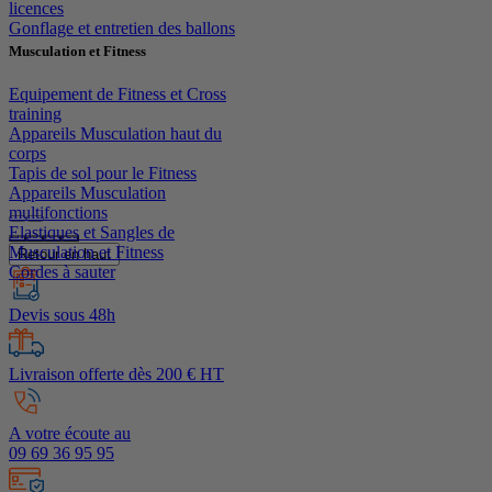
licences
Gonflage et entretien des ballons
Musculation et Fitness
Equipement de Fitness et Cross
training
Appareils Musculation haut du
corps
Tapis de sol pour le Fitness
Appareils Musculation
multifonctions
Elastiques et Sangles de
Musculation et Fitness
Retour en haut
Cordes à sauter
Devis sous 48h
Livraison offerte dès 200 € HT
A votre écoute au
09 69 36 95 95