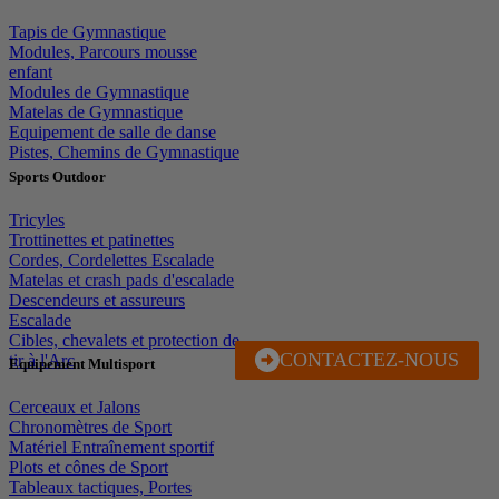
Tapis de Gymnastique
Modules, Parcours mousse
enfant
Modules de Gymnastique
Matelas de Gymnastique
Equipement de salle de danse
Pistes, Chemins de Gymnastique
Sports Outdoor
Tricyles
Trottinettes et patinettes
Cordes, Cordelettes Escalade
Matelas et crash pads d'escalade
Descendeurs et assureurs
Escalade
Cibles, chevalets et protection de
CONTACTEZ-NOUS
J'EN PROFITE
tir à l'Arc
Equipement Multisport
Cerceaux et Jalons
Chronomètres de Sport
Matériel Entraînement sportif
Plots et cônes de Sport
Tableaux tactiques, Portes