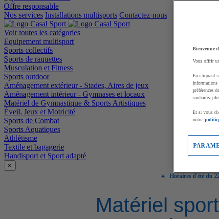
Offre responsable
Nos services
Installations multisports
Contactez-nous
Voir toutes les catégories
Equipement multisport
Sports collectifs
Bienvenue c
Sports de raquettes
Vous offrir u
Musculation et Fitness
Sports outdoor
En cliquant s
informations 
Aménagement extérieur - Stades, Aires de jeux
préférences d
Aménagement intérieur - Gymnases et locaux
souhaitez plu
Matériel de Gymnastique & Sports Artistiques
Éveil, Jeux et Motricité
Et si vous ch
Sports de Combat
notre
politi
Sports Aquatiques
Athlétisme
PARAME
Textile et bagagerie
Handisport et Sport adapté
×
☀️
Horaires d'été du 22
Matériel sport