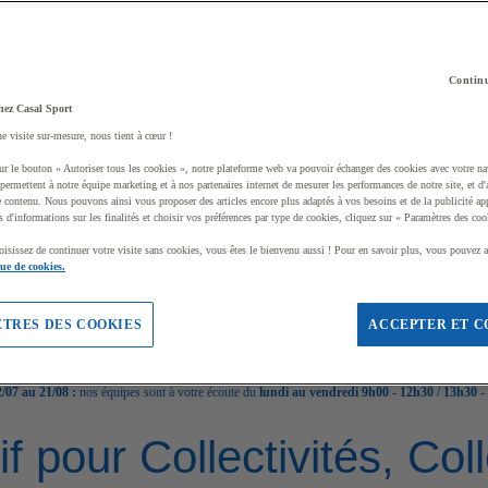
Continu
hez Casal Sport
ne visite sur-mesure, nous tient à cœur !
ur le bouton « Autoriser tous les cookies », notre plateforme web va pouvoir échanger des cookies avec votre na
permettent à notre équipe marketing et à nos partenaires internet de mesurer les performances de notre site, et d'
e contenu. Nous pouvons ainsi vous proposer des articles encore plus adaptés à vos besoins et de la publicité ap
s d'informations sur les finalités et choisir vos préférences par type de cookies, cliquez sur « Paramètres des coo
oisissez de continuer votre visite sans cookies, vous êtes le bienvenu aussi ! Pour en savoir plus, vous pouvez a
que de cookies.
TRES DES COOKIES
ACCEPTER ET C
/07 au 21/08 :
nos équipes sont à votre écoute du
lundi au vendredi 9h00 - 12h30 / 13h30 -
if pour Collectivités, Co