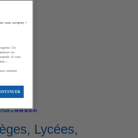
er sans accepter >
vigateur. Ces
analyser vos
propriée. Si vous
kies ».
ussi consulter
ONTINUER
 17h00
au
09 69 36 95 95
llèges, Lycées,