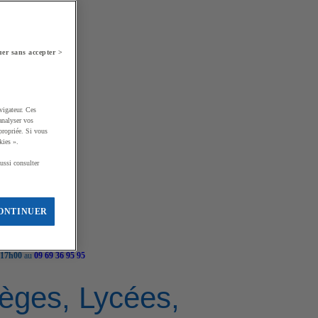
er sans accepter >
vigateur. Ces
analyser vos
propriée. Si vous
kies ».
ussi consulter
ONTINUER
 17h00
au
09 69 36 95 95
llèges, Lycées,