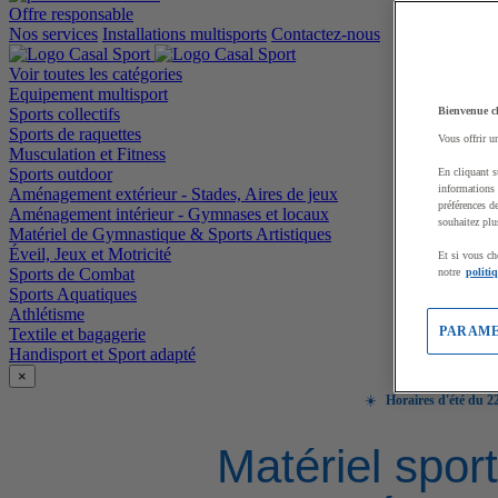
Offre responsable
Nos services
Installations multisports
Contactez-nous
Voir toutes les catégories
Equipement multisport
Sports collectifs
Bienvenue c
Sports de raquettes
Vous offrir u
Musculation et Fitness
Sports outdoor
En cliquant s
informations 
Aménagement extérieur - Stades, Aires de jeux
préférences d
Aménagement intérieur - Gymnases et locaux
souhaitez plu
Matériel de Gymnastique & Sports Artistiques
Éveil, Jeux et Motricité
Et si vous ch
Sports de Combat
notre
politi
Sports Aquatiques
Athlétisme
PARAME
Textile et bagagerie
Handisport et Sport adapté
×
☀️
Horaires d'été du 22
Matériel sport