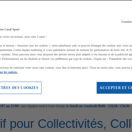
Continu
hez Casal Sport
ne visite sur-mesure, nous tient à cœur !
ur le bouton « Autoriser tous les cookies », notre plateforme web va pouvoir échanger des cookies avec votre na
permettent à notre équipe marketing et à nos partenaires internet de mesurer les performances de notre site, et d'
e contenu. Nous pouvons ainsi vous proposer des articles encore plus adaptés à vos besoins et de la publicité ap
s d'informations sur les finalités et choisir vos préférences par type de cookies, cliquez sur « Paramètres des coo
oisissez de continuer votre visite sans cookies, vous êtes le bienvenu aussi ! Pour en savoir plus, vous pouvez a
que de cookies.
TRES DES COOKIES
ACCEPTER ET C
/07 au 21/08 :
nos équipes sont à votre écoute du
lundi au vendredi 9h00 - 12h30 / 13h30 -
if pour Collectivités, Co