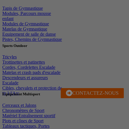
Tapis de Gymnastique
Modules, Parcours mousse
enfant
Modules de Gymnastique
Matelas de Gymnastique
Equipement de salle de danse
Pistes, Chemins de Gymnastique
Sports Outdoor
Tricyles
Trottinettes et patinettes
Cordes, Cordelettes Escalade
Matelas et crash pads d'escalade
Descendeurs et assureurs
Escalade
Cibles, chevalets et protection de
CONTACTEZ-NOUS
J'EN PROFITE
tir à l'Arc
Equipement Multisport
Cerceaux et Jalons
Chronomètres de Sport
Matériel Entraînement sportif
Plots et cônes de Sport
Tableaux tactiques, Portes