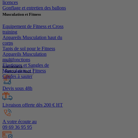
licences
Gonflage et entretien des ballons
Musculation et Fitness
Equipement de Fitness et Cross
training
Appareils Musculation haut du
corps
Tapis de sol pour le Fitness
Appareils Musculation
multifonctions
Elastiques et Sangles de
Musculation et Fitness
Retour en haut
Cordes à sauter
Devis sous 48h
Livraison offerte dès 200 € HT
A votre écoute au
09 69 36 95 95