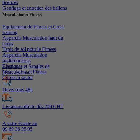
licences
Gonflage et entretien des ballons
Musculation et Fitness
Equipement de Fitness et Cross
training
Appareils Musculation haut du
corps
Tapis de sol pour le Fitness
Appareils Musculation
multifonctions
Elastiques et Sangles de
Musculation et Fitness
Retour en haut
Cordes à sauter
Devis sous 48h
Livraison offerte dès 200 € HT
A votre écoute au
09 69 36 95 95