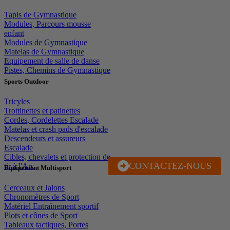
Tapis de Gymnastique
Modules, Parcours mousse
enfant
Modules de Gymnastique
Matelas de Gymnastique
Equipement de salle de danse
Pistes, Chemins de Gymnastique
Sports Outdoor
Tricyles
Trottinettes et patinettes
Cordes, Cordelettes Escalade
Matelas et crash pads d'escalade
Descendeurs et assureurs
Escalade
Cibles, chevalets et protection de
CONTACTEZ-NOUS
J'EN PROFITE
tir à l'Arc
Equipement Multisport
Cerceaux et Jalons
Chronomètres de Sport
Matériel Entraînement sportif
Plots et cônes de Sport
Tableaux tactiques, Portes