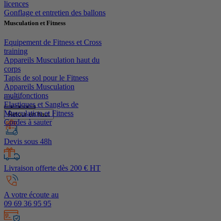
licences
Gonflage et entretien des ballons
Musculation et Fitness
Equipement de Fitness et Cross
training
Appareils Musculation haut du
corps
Tapis de sol pour le Fitness
Appareils Musculation
multifonctions
Elastiques et Sangles de
Musculation et Fitness
Retour en haut
Cordes à sauter
Devis sous 48h
Livraison offerte dès 200 € HT
A votre écoute au
09 69 36 95 95