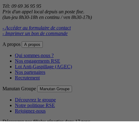
Tél: 09 69 36 95 95
Prix d'un appel local depuis un poste fixe.
(lun-jeu 8h30-18h en continu / ven 8h30-17h)
- Accéder au formulaire de contact
- Imprimer un bon de commande
A propos
A propos
Qui sommes-nous ?
Nos engagements RSE
Loi Anti-Gaspillage (AGEC)
Nos partenaires
Recrutement
Manutan Groupe
Manutan Groupe
Découvrez le groupe
Notre politique RSE
Rejoignez-nous
Découvrez nos filiales réparties dans 17 pays.