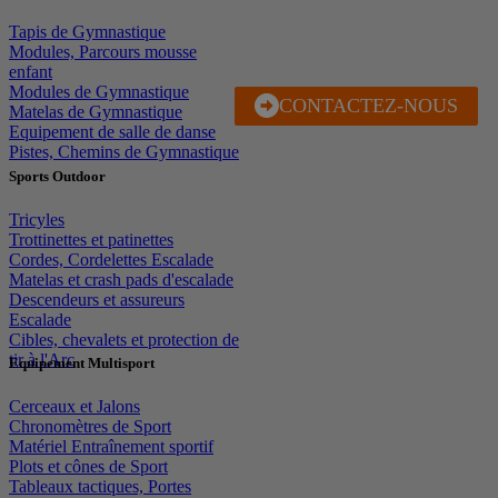
Tapis de Gymnastique
Modules, Parcours mousse
enfant
Modules de Gymnastique
CONTACTEZ-NOUS
J'EN PROFITE
Matelas de Gymnastique
Equipement de salle de danse
Pistes, Chemins de Gymnastique
Sports Outdoor
Tricyles
Trottinettes et patinettes
Cordes, Cordelettes Escalade
Matelas et crash pads d'escalade
Descendeurs et assureurs
Escalade
Cibles, chevalets et protection de
tir à l'Arc
Equipement Multisport
Cerceaux et Jalons
Chronomètres de Sport
Matériel Entraînement sportif
Plots et cônes de Sport
Tableaux tactiques, Portes