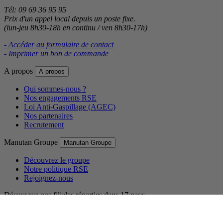
Tél: 09 69 36 95 95
Prix d'un appel local depuis un poste fixe.
(lun-jeu 8h30-18h en continu / ven 8h30-17h)
- Accéder au formulaire de contact
- Imprimer un bon de commande
A propos
A propos
Qui sommes-nous ?
Nos engagements RSE
Loi Anti-Gaspillage (AGEC)
Nos partenaires
Recrutement
Manutan Groupe
Manutan Groupe
Découvrez le groupe
Notre politique RSE
Rejoignez-nous
Découvrez nos filiales réparties dans 17 pays.