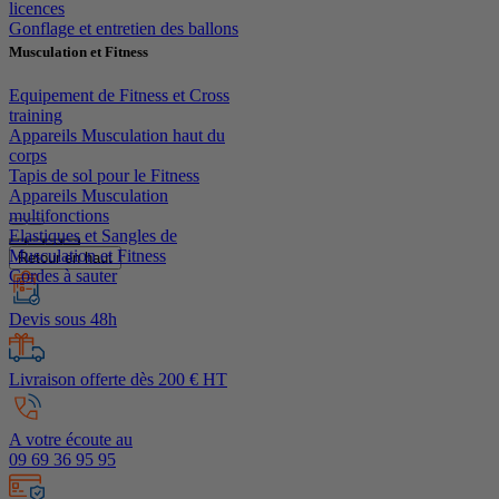
licences
Gonflage et entretien des ballons
Musculation et Fitness
Equipement de Fitness et Cross
training
Appareils Musculation haut du
corps
Tapis de sol pour le Fitness
Appareils Musculation
multifonctions
Elastiques et Sangles de
Musculation et Fitness
Retour en haut
Cordes à sauter
Devis sous 48h
Livraison offerte dès 200 € HT
A votre écoute au
09 69 36 95 95