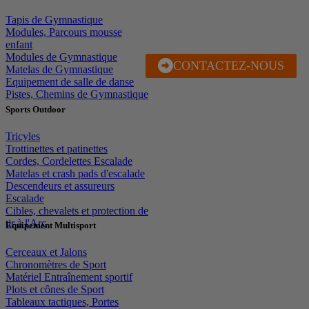
Tapis de Gymnastique
Modules, Parcours mousse
enfant
Modules de Gymnastique
CONTACTEZ-NOUS
J'EN PROFITE
Matelas de Gymnastique
Equipement de salle de danse
Pistes, Chemins de Gymnastique
Sports Outdoor
Tricyles
Trottinettes et patinettes
Cordes, Cordelettes Escalade
Matelas et crash pads d'escalade
Descendeurs et assureurs
Escalade
Cibles, chevalets et protection de
tir à l'Arc
Equipement Multisport
Cerceaux et Jalons
Chronomètres de Sport
Matériel Entraînement sportif
Plots et cônes de Sport
Tableaux tactiques, Portes