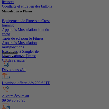
licences
Gonflage et entretien des ballons
Musculation et Fitness
Equipement de Fitness et Cross
training
Appareils Musculation haut du
corps
Tapis de sol pour le Fitness
Appareils Musculation
multifonctions
Elastiques et Sangles de
Musculation et Fitness
Retour en haut
Cordes à sauter
Devis sous 48h
Livraison offerte dès 200 € HT
A votre écoute au
09 69 36 95 95