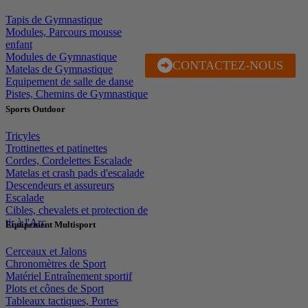
Tapis de Gymnastique
Modules, Parcours mousse
enfant
Modules de Gymnastique
CONTACTEZ-NOUS
J'EN PROFITE
Matelas de Gymnastique
Equipement de salle de danse
Pistes, Chemins de Gymnastique
Sports Outdoor
Tricyles
Trottinettes et patinettes
Cordes, Cordelettes Escalade
Matelas et crash pads d'escalade
Descendeurs et assureurs
Escalade
Cibles, chevalets et protection de
tir à l'Arc
Equipement Multisport
Cerceaux et Jalons
Chronomètres de Sport
Matériel Entraînement sportif
Plots et cônes de Sport
Tableaux tactiques, Portes