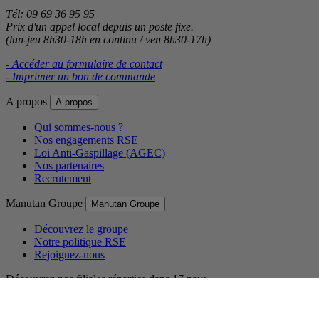
Tél: 09 69 36 95 95
Prix d'un appel local depuis un poste fixe.
(lun-jeu 8h30-18h en continu / ven 8h30-17h)
- Accéder au formulaire de contact
- Imprimer un bon de commande
A propos
A propos
Qui sommes-nous ?
Nos engagements RSE
Loi Anti-Gaspillage (AGEC)
Nos partenaires
Recrutement
Manutan Groupe
Manutan Groupe
Découvrez le groupe
Notre politique RSE
Rejoignez-nous
Découvrez nos filiales réparties dans 17 pays.