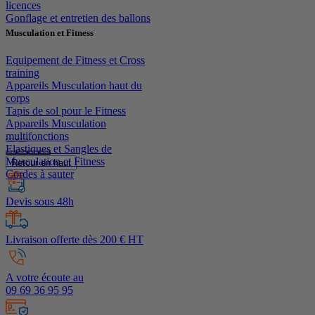
licences
Gonflage et entretien des ballons
Musculation et Fitness
Equipement de Fitness et Cross
training
Appareils Musculation haut du
corps
Tapis de sol pour le Fitness
Appareils Musculation
multifonctions
Elastiques et Sangles de
Musculation et Fitness
Retour en haut
Cordes à sauter
Devis sous 48h
Livraison offerte dès 200 € HT
A votre écoute au
09 69 36 95 95