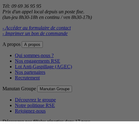
Tél: 09 69 36 95 95
Prix d'un appel local depuis un poste fixe.
(lun-jeu 8h30-18h en continu / ven 8h30-17h)
- Accéder au formulaire de contact
- Imprimer un bon de commande
A propos
A propos
Qui sommes-nous ?
Nos engagements RSE
Loi Anti-Gaspillage (AGEC)
Nos partenaires
Recrutement
Manutan Groupe
Manutan Groupe
Découvrez le groupe
Notre politique RSE
Rejoignez-nous
Découvrez nos filiales réparties dans 17 pays.