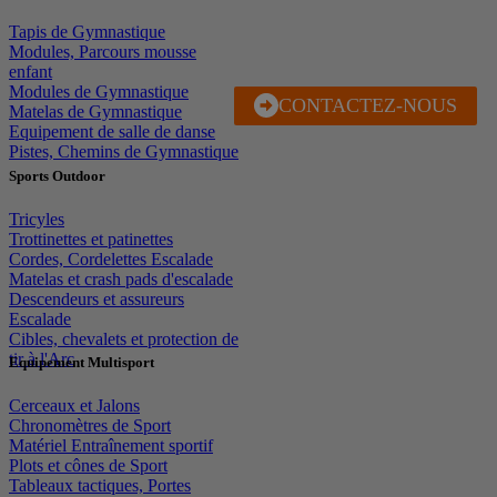
Tapis de Gymnastique
Modules, Parcours mousse
enfant
Modules de Gymnastique
CONTACTEZ-NOUS
J'EN PROFITE
Matelas de Gymnastique
Equipement de salle de danse
Pistes, Chemins de Gymnastique
Sports Outdoor
Tricyles
Trottinettes et patinettes
Cordes, Cordelettes Escalade
Matelas et crash pads d'escalade
Descendeurs et assureurs
Escalade
Cibles, chevalets et protection de
tir à l'Arc
Equipement Multisport
Cerceaux et Jalons
Chronomètres de Sport
Matériel Entraînement sportif
Plots et cônes de Sport
Tableaux tactiques, Portes