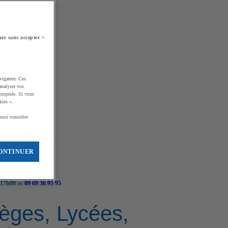
er sans accepter >
vigateur. Ces
analyser vos
propriée. Si vous
kies ».
ussi consulter
ONTINUER
 17h00
au
09 69 36 95 95
llèges, Lycées,