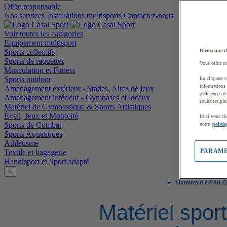
Offre responsable
Nos services
Installations multisports
Contactez-nous
Voir toutes les catégories
Equipement multisport
Sports collectifs
Bienvenue c
Sports de raquettes
Vous offrir u
Musculation et Fitness
Sports outdoor
En cliquant s
informations 
Aménagement extérieur - Stades, Aires de jeux
préférences d
Aménagement intérieur - Gymnases et locaux
souhaitez plu
Matériel de Gymnastique & Sports Artistiques
Éveil, Jeux et Motricité
Et si vous ch
Sports de Combat
notre
politi
Sports Aquatiques
Athlétisme
PARAME
Textile et bagagerie
Handisport et Sport adapté
×
☀️
Horaires d'été du 22
Matériel sport