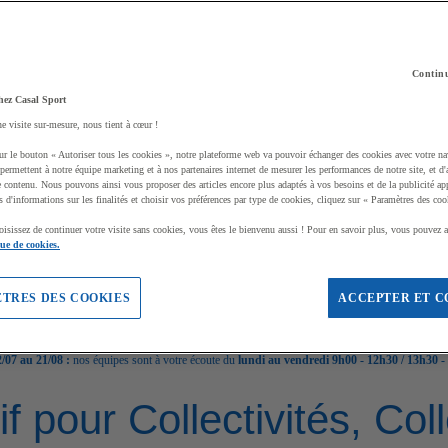
Continu
hez Casal Sport
ne visite sur-mesure, nous tient à cœur !
ur le bouton « Autoriser tous les cookies », notre plateforme web va pouvoir échanger des cookies avec votre na
permettent à notre équipe marketing et à nos partenaires internet de mesurer les performances de notre site, et d'
e contenu. Nous pouvons ainsi vous proposer des articles encore plus adaptés à vos besoins et de la publicité ap
s d'informations sur les finalités et choisir vos préférences par type de cookies, cliquez sur « Paramètres des coo
oisissez de continuer votre visite sans cookies, vous êtes le bienvenu aussi ! Pour en savoir plus, vous pouvez a
que de cookies.
TRES DES COOKIES
ACCEPTER ET C
/07 au 21/08 :
nos équipes sont à votre écoute du
lundi au vendredi 9h00 - 12h30 / 13h30 -
if pour Collectivités, Co