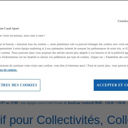
Continu
hez Casal Sport
ne visite sur-mesure, nous tient à cœur !
ur le bouton « Autoriser tous les cookies », notre plateforme web va pouvoir échanger des cookies avec votre na
permettent à notre équipe marketing et à nos partenaires internet de mesurer les performances de notre site, et d'
e contenu. Nous pouvons ainsi vous proposer des articles encore plus adaptés à vos besoins et de la publicité ap
s d'informations sur les finalités et choisir vos préférences par type de cookies, cliquez sur « Paramètres des coo
oisissez de continuer votre visite sans cookies, vous êtes le bienvenu aussi ! Pour en savoir plus, vous pouvez a
que de cookies.
TRES DES COOKIES
ACCEPTER ET C
/07 au 21/08 :
nos équipes sont à votre écoute du
lundi au vendredi 9h00 - 12h30 / 13h30 -
if pour Collectivités, Co