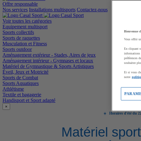
Offre responsable
Nos services
Installations multisports
Contactez-nous
Voir toutes les catégories
Equipement multisport
Sports collectifs
Bienvenue c
Sports de raquettes
Vous offrir u
Musculation et Fitness
Sports outdoor
En cliquant s
informations 
Aménagement extérieur - Stades, Aires de jeux
préférences d
Aménagement intérieur - Gymnases et locaux
souhaitez plu
Matériel de Gymnastique & Sports Artistiques
Éveil, Jeux et Motricité
Et si vous ch
Sports de Combat
notre
politi
Sports Aquatiques
Athlétisme
PARAME
Textile et bagagerie
Handisport et Sport adapté
×
☀️
Horaires d'été du 22
Matériel sport