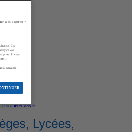
er sans accepter >
vigateur. Ces
analyser vos
propriée. Si vous
kies ».
ussi consulter
ONTINUER
 17h00
au
09 69 36 95 95
llèges, Lycées,