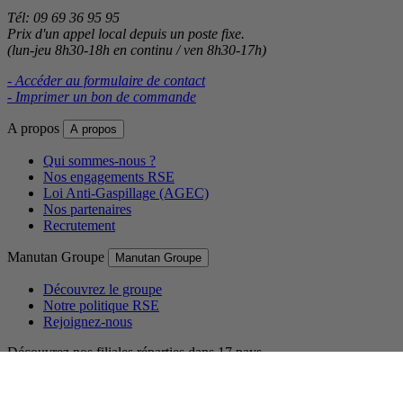
Tél: 09 69 36 95 95
Prix d'un appel local depuis un poste fixe.
(lun-jeu 8h30-18h en continu / ven 8h30-17h)
- Accéder au formulaire de contact
- Imprimer un bon de commande
A propos
A propos
Qui sommes-nous ?
Nos engagements RSE
Loi Anti-Gaspillage (AGEC)
Nos partenaires
Recrutement
Manutan Groupe
Manutan Groupe
Découvrez le groupe
Notre politique RSE
Rejoignez-nous
Découvrez nos filiales réparties dans 17 pays.