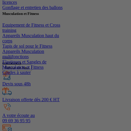
licences
Gonflage et entretien des ballons
Musculation et Fitness
Equipement de Fitness et Cross
training
Appareils Musculation haut du
corps
Tapis de sol pour le Fitness
Appareils Musculation
multifonctions
Elastiques et Sangles de
Musculation et Fitness
Retour en haut
Cordes à sauter
Devis sous 48h
Livraison offerte dès 200 € HT
A votre écoute au
09 69 36 95 95