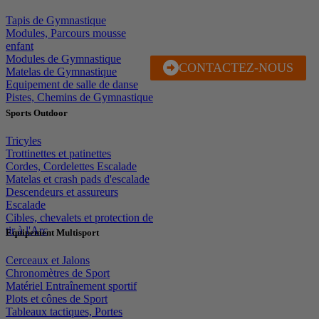
Tapis de Gymnastique
Modules, Parcours mousse
enfant
Modules de Gymnastique
CONTACTEZ-NOUS
J'EN PROFITE
Matelas de Gymnastique
Equipement de salle de danse
Pistes, Chemins de Gymnastique
Sports Outdoor
Tricyles
Trottinettes et patinettes
Cordes, Cordelettes Escalade
Matelas et crash pads d'escalade
Descendeurs et assureurs
Escalade
Cibles, chevalets et protection de
tir à l'Arc
Equipement Multisport
Cerceaux et Jalons
Chronomètres de Sport
Matériel Entraînement sportif
Plots et cônes de Sport
Tableaux tactiques, Portes