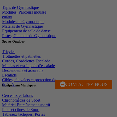
Tapis de Gymnastique
Modules, Parcours mousse
enfant
Modules de Gymnastique
Matelas de Gymnastique
Equipement de salle de danse
Pistes, Chemins de Gymnastique
Sports Outdoor
Tricyles
Trottinettes et patinettes
Cordes, Cordelettes Escalade
Matelas et crash pads d'escalade
Descendeurs et assureurs
Escalade
Cibles, chevalets et protection de
CONTACTEZ-NOUS
J'EN PROFITE
tir à l'Arc
Equipement Multisport
Cerceaux et Jalons
Chronomètres de Sport
Matériel Entraînement sportif
Plots et cônes de Sport
Tableaux tactiques, Portes