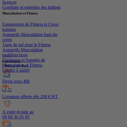
licences
Gonflage et entretien des ballons
Musculation et Fitness
Equipement de Fitness et Cross
training
Appareils Musculation haut du
corps
Tapis de sol pour le Fitness
Appareils Musculation
multifonctions
Elastiques et Sangles de
Musculation et Fitness
Retour en haut
Cordes à sauter
Devis sous 48h
Livraison offerte dès 200 € HT
A votre écoute au
09 69 36 95 95