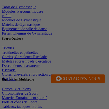
Tapis de Gymnastique
Modules, Parcours mousse
enfant
Modules de Gymnastique
Matelas de Gymnastique
Equipement de salle de danse
Pistes, Chemins de Gymnastique
Sports Outdoor
Tricyles
Trottinettes et patinettes
Cordes, Cordelettes Escalade
Matelas et crash pads d'escalade
Descendeurs et assureurs
Escalade
Cibles, chevalets et protection de
CONTACTEZ-NOUS
J'EN PROFITE
tir à l'Arc
Equipement Multisport
Cerceaux et Jalons
Chronomètres de Sport
Matériel Entraînement sportif
Plots et cônes de Sport
Tableaux tactiques, Portes