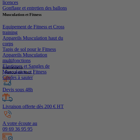
licences
Gonflage et entretien des ballons
Musculation et Fitness
Equipement de Fitness et Cross
training
Appareils Musculation haut du
corps
Tapis de sol pour le Fitness
Appareils Musculation
multifonctions
Elastiques et Sangles de
Musculation et Fitness
Retour en haut
Cordes à sauter
Devis sous 48h
Livraison offerte dès 200 € HT
A votre écoute au
09 69 36 95 95