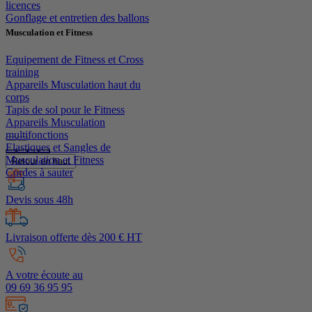
licences
Gonflage et entretien des ballons
Musculation et Fitness
Equipement de Fitness et Cross
training
Appareils Musculation haut du
corps
Tapis de sol pour le Fitness
Appareils Musculation
multifonctions
Elastiques et Sangles de
Musculation et Fitness
Retour en haut
Cordes à sauter
Devis sous 48h
Livraison offerte dès 200 € HT
A votre écoute au
09 69 36 95 95