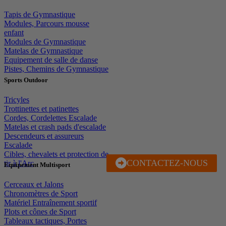
Tapis de Gymnastique
Modules, Parcours mousse
enfant
Modules de Gymnastique
Matelas de Gymnastique
Equipement de salle de danse
Pistes, Chemins de Gymnastique
Sports Outdoor
Tricyles
Trottinettes et patinettes
Cordes, Cordelettes Escalade
Matelas et crash pads d'escalade
Descendeurs et assureurs
Escalade
Cibles, chevalets et protection de
CONTACTEZ-NOUS
J'EN PROFITE
tir à l'Arc
Equipement Multisport
Cerceaux et Jalons
Chronomètres de Sport
Matériel Entraînement sportif
Plots et cônes de Sport
Tableaux tactiques, Portes