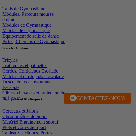
Tapis de Gymnastique
Modules, Parcours mousse
enfant
Modules de Gymnastique
Matelas de Gymnastique
Equipement de salle de danse
Pistes, Chemins de Gymnastique
Sports Outdoor
Tricyles
Trottinettes et patinettes
Cordes, Cordelettes Escalade
Matelas et crash pads d'escalade
Descendeurs et assureurs
Escalade
Cibles, chevalets et protection de
CONTACTEZ-NOUS
J'EN PROFITE
tir à l'Arc
Equipement Multisport
Cerceaux et Jalons
Chronomètres de Sport
Matériel Entraînement sportif
Plots et cônes de Sport
Tableaux tactiques, Portes