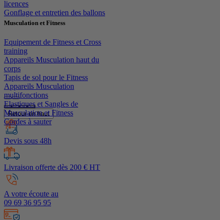
licences
Gonflage et entretien des ballons
Musculation et Fitness
Equipement de Fitness et Cross
training
Appareils Musculation haut du
corps
Tapis de sol pour le Fitness
Appareils Musculation
multifonctions
Elastiques et Sangles de
Musculation et Fitness
Retour en haut
Cordes à sauter
Devis sous 48h
Livraison offerte dès 200 € HT
A votre écoute au
09 69 36 95 95