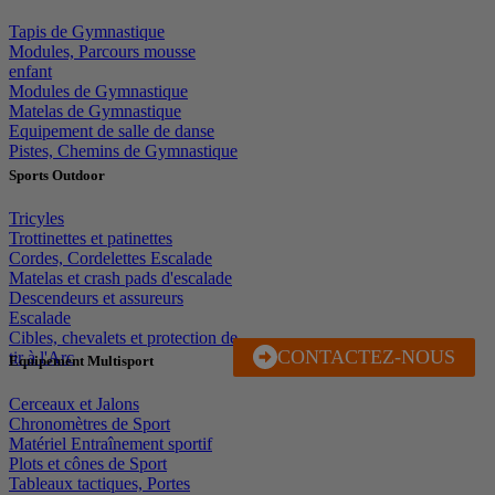
Tapis de Gymnastique
Modules, Parcours mousse
enfant
Modules de Gymnastique
Matelas de Gymnastique
Equipement de salle de danse
Pistes, Chemins de Gymnastique
Sports Outdoor
Tricyles
Trottinettes et patinettes
Cordes, Cordelettes Escalade
Matelas et crash pads d'escalade
Descendeurs et assureurs
Escalade
Cibles, chevalets et protection de
CONTACTEZ-NOUS
J'EN PROFITE
tir à l'Arc
Equipement Multisport
Cerceaux et Jalons
Chronomètres de Sport
Matériel Entraînement sportif
Plots et cônes de Sport
Tableaux tactiques, Portes