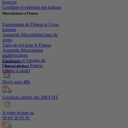
licences
Gonflage et entretien des ballons
Musculation et Fitness
Equipement de Fitness et Cross
training
Appareils Musculation haut du
corps
Tapis de sol pour le Fitness
Appareils Musculation
multifonctions
Elastiques et Sangles de
Musculation et Fitness
Retour en haut
Cordes à sauter
Devis sous 48h
Livraison offerte dès 200 € HT
A votre écoute au
09 69 36 95 95