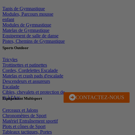
Tapis de Gymnastique
Modules, Parcours mousse
enfant
Modules de Gymnastique
Matelas de Gymnastique
Equipement de salle de danse
Pistes, Chemins de Gymnastique
Sports Outdoor
Tricyles
Trottinettes et patinettes
Cordes, Cordelettes Escalade
Matelas et crash pads d'escalade
Descendeurs et assureurs
Escalade
Cibles, chevalets et protection de
CONTACTEZ-NOUS
J'EN PROFITE
tir à l'Arc
Equipement Multisport
Cerceaux et Jalons
Chronomètres de Sport
Matériel Entraînement sportif
Plots et cônes de Sport
Tableaux tactiques, Portes