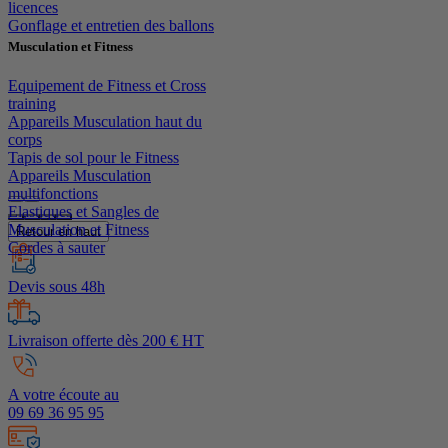
licences
Gonflage et entretien des ballons
Musculation et Fitness
Equipement de Fitness et Cross
training
Appareils Musculation haut du
corps
Tapis de sol pour le Fitness
Appareils Musculation
multifonctions
Elastiques et Sangles de
Musculation et Fitness
Retour en haut
Cordes à sauter
Devis sous 48h
Livraison offerte dès 200 € HT
A votre écoute au
09 69 36 95 95