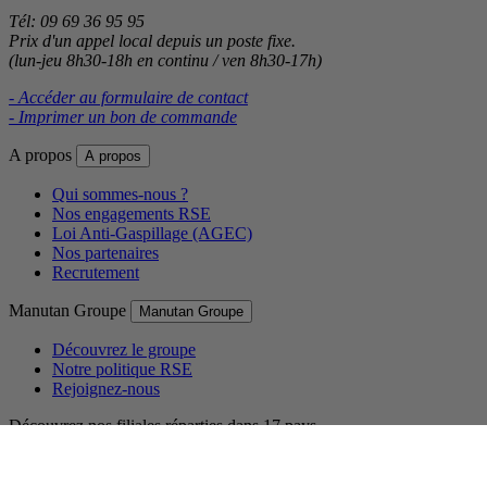
Tél: 09 69 36 95 95
Prix d'un appel local depuis un poste fixe.
(lun-jeu 8h30-18h en continu / ven 8h30-17h)
- Accéder au formulaire de contact
- Imprimer un bon de commande
A propos
A propos
Qui sommes-nous ?
Nos engagements RSE
Loi Anti-Gaspillage (AGEC)
Nos partenaires
Recrutement
Manutan Groupe
Manutan Groupe
Découvrez le groupe
Notre politique RSE
Rejoignez-nous
Découvrez nos filiales réparties dans 17 pays.