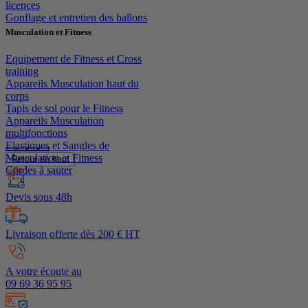
licences
Gonflage et entretien des ballons
Musculation et Fitness
Equipement de Fitness et Cross
training
Appareils Musculation haut du
corps
Tapis de sol pour le Fitness
Appareils Musculation
multifonctions
Elastiques et Sangles de
Musculation et Fitness
Retour en haut
Cordes à sauter
Devis sous 48h
Livraison offerte dès 200 € HT
A votre écoute au
09 69 36 95 95