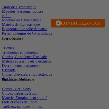
Tapis de Gymnastique
Modules, Parcours mousse
enfant
Modules de Gymnastique
CONTACTEZ-NOUS
J'EN PROFITE
Matelas de Gymnastique
Equipement de salle de danse
Pistes, Chemins de Gymnastique
Sports Outdoor
Tricyles
Trottinettes et patinettes
Cordes, Cordelettes Escalade
Matelas et crash pads d'escalade
Descendeurs et assureurs
Escalade
Cibles, chevalets et protection de
tir à l'Arc
Equipement Multisport
Cerceaux et Jalons
Chronomètres de Sport
Matériel Entraînement sportif
Plots et cônes de Sport
Tableaux tactiques, Portes