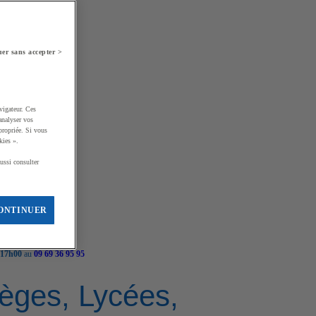
er sans accepter >
vigateur. Ces
analyser vos
propriée. Si vous
kies ».
ussi consulter
ONTINUER
 17h00
au
09 69 36 95 95
llèges, Lycées,