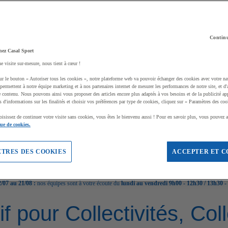
Continu
hez Casal Sport
ne visite sur-mesure, nous tient à cœur !
ur le bouton « Autoriser tous les cookies », notre plateforme web va pouvoir échanger des cookies avec votre na
permettent à notre équipe marketing et à nos partenaires internet de mesurer les performances de notre site, et d'
e contenu. Nous pouvons ainsi vous proposer des articles encore plus adaptés à vos besoins et de la publicité ap
s d'informations sur les finalités et choisir vos préférences par type de cookies, cliquez sur « Paramètres des coo
oisissez de continuer votre visite sans cookies, vous êtes le bienvenu aussi ! Pour en savoir plus, vous pouvez a
que de cookies.
TRES DES COOKIES
ACCEPTER ET C
/07 au 21/08 :
nos équipes sont à votre écoute du
lundi au vendredi 9h00 - 12h30 / 13h30 -
if pour Collectivités, Co