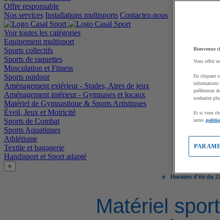
Offre responsable
Nos services
Installations multisports
Contactez-nous
Voir toutes les catégories
Equipement multisport
Sports collectifs
Bienvenue c
Sports de raquettes
Vous offrir u
Musculation et Fitness
Sports outdoor
En cliquant s
informations 
Aménagement extérieur - Stades, Aires de jeux
préférences d
Aménagement intérieur - Gymnases et locaux
souhaitez plu
Matériel de Gymnastique & Sports Artistiques
Éveil, Jeux et Motricité
Et si vous ch
Sports de Combat
notre
politi
Sports Aquatiques
Athlétisme
PARAME
Textile et bagagerie
Handisport et Sport adapté
×
☀️
Horaires d'été du 22
Matériel sport