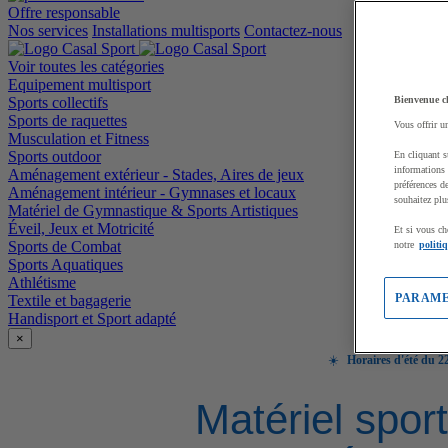
Offre responsable
Nos services
Installations multisports
Contactez-nous
Voir toutes les catégories
Equipement multisport
Sports collectifs
Bienvenue c
Sports de raquettes
Vous offrir u
Musculation et Fitness
Sports outdoor
En cliquant s
informations 
Aménagement extérieur - Stades, Aires de jeux
préférences d
Aménagement intérieur - Gymnases et locaux
souhaitez plu
Matériel de Gymnastique & Sports Artistiques
Éveil, Jeux et Motricité
Et si vous ch
Sports de Combat
notre
politi
Sports Aquatiques
Athlétisme
PARAME
Textile et bagagerie
Handisport et Sport adapté
×
☀️
Horaires d'été du 22
Matériel sport