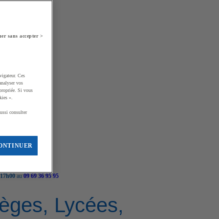
er sans accepter >
vigateur. Ces
analyser vos
propriée. Si vous
kies ».
ussi consulter
ONTINUER
 17h00
au
09 69 36 95 95
llèges, Lycées,