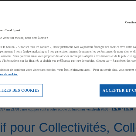
Continu
hez Casal Sport
ne visite sur-mesure, nous tient à cœur !
ur le bouton « Autoriser tous les cookies », notre plateforme web va pouvoir échanger des cookies avec votre na
permettent à notre équipe marketing et à nos partenaires internet de mesurer les performances de notre site, et d'
e contenu. Nous pouvons ainsi vous proposer des articles encore plus adaptés à vos besoins et de la publicité ap
s d'informations sur les finalités et choisir vos préférences par type de cookies, cliquez sur « Paramètres des coo
oisissez de continuer votre visite sans cookies, vous êtes le bienvenu aussi ! Pour en savoir plus, vous pouvez a
que de cookies.
TRES DES COOKIES
ACCEPTER ET C
/07 au 21/08 :
nos équipes sont à votre écoute du
lundi au vendredi 9h00 - 12h30 / 13h30 -
if pour Collectivités, Co