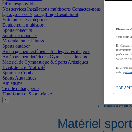
Offre responsable
Nos services
Installations multisports
Contactez-nous
Voir toutes les catégories
Equipement multisport
Sports collectifs
Bienvenue c
Sports de raquettes
Vous offrir u
Musculation et Fitness
Sports outdoor
En cliquant s
informations 
Aménagement extérieur - Stades, Aires de jeux
préférences d
Aménagement intérieur - Gymnases et locaux
souhaitez plu
Matériel de Gymnastique & Sports Artistiques
Éveil, Jeux et Motricité
Et si vous ch
Sports de Combat
notre
politi
Sports Aquatiques
Athlétisme
PARAME
Textile et bagagerie
Handisport et Sport adapté
×
☀️
Horaires d'été du 22
Matériel sport