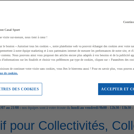
Continu
hez Casal Sport
ne visite sur-mesure, nous tient à cœur !
ur le bouton « Autoriser tous les cookies », notre plateforme web va pouvoir échanger des cookies avec votre na
permettent à notre équipe marketing et à nos partenaires internet de mesurer les performances de notre site, et d'
e contenu. Nous pouvons ainsi vous proposer des articles encore plus adaptés à vos besoins et de la publicité ap
s d'informations sur les finalités et choisir vos préférences par type de cookies, cliquez sur « Paramètres des coo
oisissez de continuer votre visite sans cookies, vous êtes le bienvenu aussi ! Pour en savoir plus, vous pouvez a
que de cookies.
TRES DES COOKIES
ACCEPTER ET C
/07 au 21/08 :
nos équipes sont à votre écoute du
lundi au vendredi 9h00 - 12h30 / 13h30 -
if pour Collectivités, Co