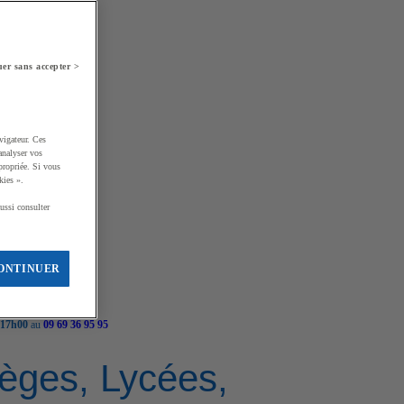
er sans accepter >
vigateur. Ces
analyser vos
propriée. Si vous
kies ».
ussi consulter
ONTINUER
 17h00
au
09 69 36 95 95
llèges, Lycées,