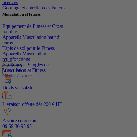
licences
Gonflage et entretien des ballons
Musculation et Fitness
Equipement de Fitness et Cross
training
Appareils Musculation haut du
corps
Tapis de sol pour le Fitness
Appareils Musculation
multifonctions
Elastiques et Sangles de
Musculation et Fitness
Retour en haut
Cordes à sauter
Devis sous 48h
Livraison offerte dès 200 € HT
A votre écoute au
09 69 36 95 95