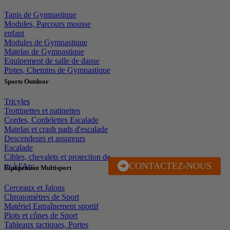
Tapis de Gymnastique
Modules, Parcours mousse
enfant
Modules de Gymnastique
Matelas de Gymnastique
Equipement de salle de danse
Pistes, Chemins de Gymnastique
Sports Outdoor
Tricyles
Trottinettes et patinettes
Cordes, Cordelettes Escalade
Matelas et crash pads d'escalade
Descendeurs et assureurs
Escalade
Cibles, chevalets et protection de
CONTACTEZ-NOUS
J'EN PROFITE
tir à l'Arc
Equipement Multisport
Cerceaux et Jalons
Chronomètres de Sport
Matériel Entraînement sportif
Plots et cônes de Sport
Tableaux tactiques, Portes