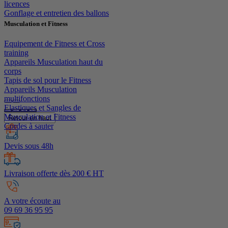
licences
Gonflage et entretien des ballons
Musculation et Fitness
Equipement de Fitness et Cross
training
Appareils Musculation haut du
corps
Tapis de sol pour le Fitness
Appareils Musculation
multifonctions
Elastiques et Sangles de
Musculation et Fitness
Retour en haut
Cordes à sauter
Devis sous 48h
Livraison offerte dès 200 € HT
A votre écoute au
09 69 36 95 95