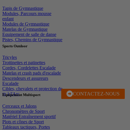
Tapis de Gymnastique
Modules, Parcours mousse
enfant
Modules de Gymnastique
Matelas de Gymnastique
Equipement de salle de danse
Pistes, Chemins de Gymnastique
Sports Outdoor
Tricyles
Trottinettes et patinettes
Cordes, Cordelettes Escalade
Matelas et crash pads d'escalade
Descendeurs et assureurs
Escalade
Cibles, chevalets et protection de
CONTACTEZ-NOUS
J'EN PROFITE
tir à l'Arc
Equipement Multisport
Cerceaux et Jalons
Chronomètres de Sport
Matériel Entraînement sportif
Plots et cônes de Sport
Tableaux tactiques, Portes