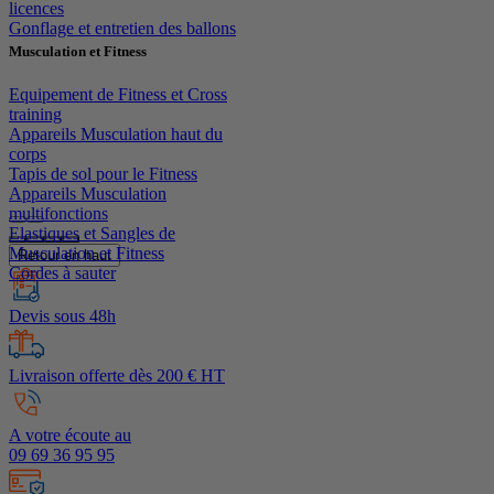
licences
Gonflage et entretien des ballons
Musculation et Fitness
Equipement de Fitness et Cross
training
Appareils Musculation haut du
corps
Tapis de sol pour le Fitness
Appareils Musculation
multifonctions
Elastiques et Sangles de
Musculation et Fitness
Retour en haut
Cordes à sauter
Devis sous 48h
Livraison offerte dès 200 € HT
A votre écoute au
09 69 36 95 95