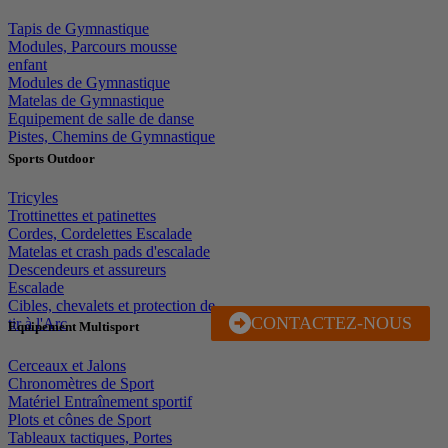
Tapis de Gymnastique
Modules, Parcours mousse
enfant
Modules de Gymnastique
Matelas de Gymnastique
Equipement de salle de danse
Pistes, Chemins de Gymnastique
Sports Outdoor
Tricyles
Trottinettes et patinettes
Cordes, Cordelettes Escalade
Matelas et crash pads d'escalade
Descendeurs et assureurs
Escalade
Cibles, chevalets et protection de
CONTACTEZ-NOUS
J'EN PROFITE
tir à l'Arc
Equipement Multisport
Cerceaux et Jalons
Chronomètres de Sport
Matériel Entraînement sportif
Plots et cônes de Sport
Tableaux tactiques, Portes