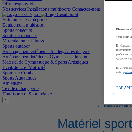
Offre responsable
Nos services
Installations multisports
Contactez-nous
Voir toutes les catégories
Equipement multisport
Sports collectifs
Bienvenue c
Sports de raquettes
Vous offrir u
Musculation et Fitness
Sports outdoor
En cliquant s
informations 
Aménagement extérieur - Stades, Aires de jeux
préférences d
Aménagement intérieur - Gymnases et locaux
souhaitez plu
Matériel de Gymnastique & Sports Artistiques
Éveil, Jeux et Motricité
Et si vous ch
Sports de Combat
notre
politi
Sports Aquatiques
Athlétisme
PARAME
Textile et bagagerie
Handisport et Sport adapté
×
☀️
Horaires d'été du 22
Matériel sport