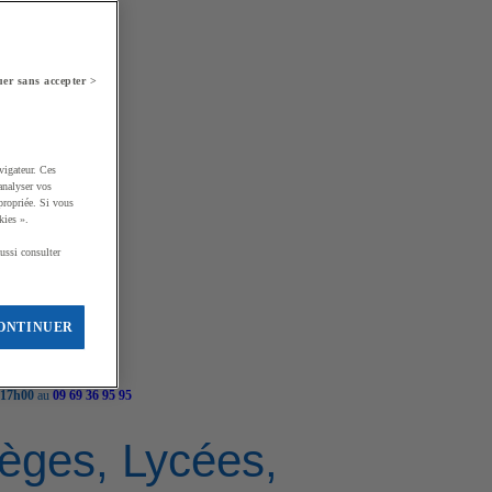
er sans accepter >
vigateur. Ces
analyser vos
propriée. Si vous
kies ».
ussi consulter
ONTINUER
 17h00
au
09 69 36 95 95
llèges, Lycées,