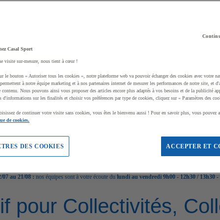
Continu
hez Casal Sport
ne visite sur-mesure, nous tient à cœur !
ur le bouton « Autoriser tous les cookies », notre plateforme web va pouvoir échanger des cookies avec votre na
permettent à notre équipe marketing et à nos partenaires internet de mesurer les performances de notre site, et d'
e contenu. Nous pouvons ainsi vous proposer des articles encore plus adaptés à vos besoins et de la publicité ap
s d'informations sur les finalités et choisir vos préférences par type de cookies, cliquez sur « Paramètres des coo
oisissez de continuer votre visite sans cookies, vous êtes le bienvenu aussi ! Pour en savoir plus, vous pouvez a
que de cookies.
TRES DES COOKIES
ACCEPTER ET C
/07 au 21/08 :
nos équipes sont à votre écoute du
lundi au vendredi 9h00 - 12h30 / 13h30 -
if pour Collectivités, Co