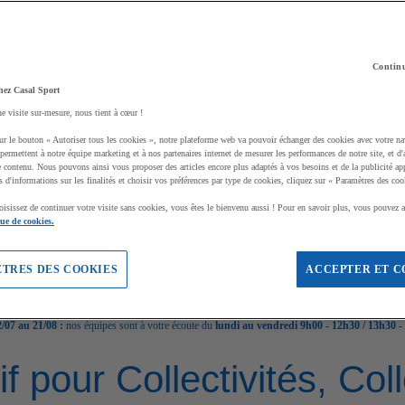
Continu
hez Casal Sport
ne visite sur-mesure, nous tient à cœur !
ur le bouton « Autoriser tous les cookies », notre plateforme web va pouvoir échanger des cookies avec votre na
permettent à notre équipe marketing et à nos partenaires internet de mesurer les performances de notre site, et d'
e contenu. Nous pouvons ainsi vous proposer des articles encore plus adaptés à vos besoins et de la publicité ap
s d'informations sur les finalités et choisir vos préférences par type de cookies, cliquez sur « Paramètres des coo
oisissez de continuer votre visite sans cookies, vous êtes le bienvenu aussi ! Pour en savoir plus, vous pouvez a
que de cookies.
TRES DES COOKIES
ACCEPTER ET C
/07 au 21/08 :
nos équipes sont à votre écoute du
lundi au vendredi 9h00 - 12h30 / 13h30 -
if pour Collectivités, Co