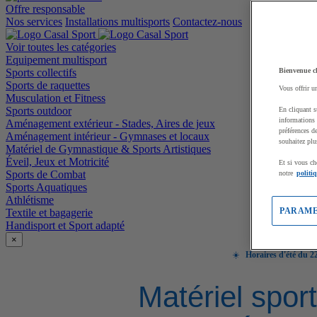
Offre responsable
Nos services
Installations multisports
Contactez-nous
Voir toutes les catégories
Equipement multisport
Sports collectifs
Bienvenue c
Sports de raquettes
Vous offrir u
Musculation et Fitness
Sports outdoor
En cliquant s
informations 
Aménagement extérieur - Stades, Aires de jeux
préférences d
Aménagement intérieur - Gymnases et locaux
souhaitez plu
Matériel de Gymnastique & Sports Artistiques
Éveil, Jeux et Motricité
Et si vous ch
Sports de Combat
notre
politi
Sports Aquatiques
Athlétisme
PARAME
Textile et bagagerie
Handisport et Sport adapté
×
☀️
Horaires d'été du 22
Matériel sport