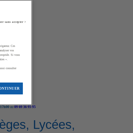
er sans accepter >
vigateur. Ces
analyser vos
propriée. Si vous
kies ».
ussi consulter
ONTINUER
 17h00
au
09 69 36 95 95
llèges, Lycées,