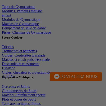
Tapis de Gymnastique
Modules, Parcours mousse
enfant
Modules de Gymnastique
Matelas de Gymnastique
Equipement de salle de danse
Pistes, Chemins de Gymnastique
Sports Outdoor
Tricyles
Trottinettes et patinettes
Cordes, Cordelettes Escalade
Matelas et crash pads d'escalade
Descendeurs et assureurs
Escalade
Cibles, chevalets et protection de
CONTACTEZ-NOUS
J'EN PROFITE
tir à l'Arc
Equipement Multisport
Cerceaux et Jalons
Chronomètres de Sport
Matériel Entraînement sportif
Plots et cônes de Sport
Tableaux tactiques, Portes