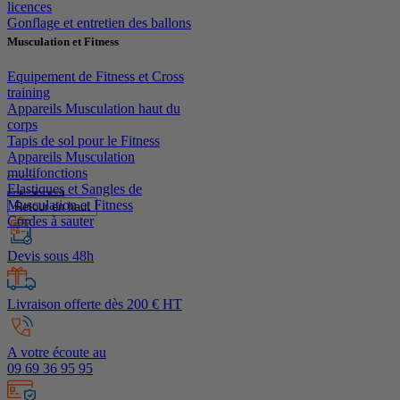
licences
Gonflage et entretien des ballons
Musculation et Fitness
Equipement de Fitness et Cross
training
Appareils Musculation haut du
corps
Tapis de sol pour le Fitness
Appareils Musculation
multifonctions
Elastiques et Sangles de
Musculation et Fitness
Retour en haut
Cordes à sauter
Devis sous 48h
Livraison offerte dès 200 € HT
A votre écoute au
09 69 36 95 95