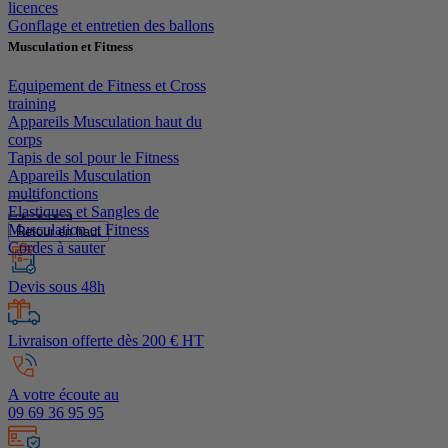
licences
Gonflage et entretien des ballons
Musculation et Fitness
Equipement de Fitness et Cross
training
Appareils Musculation haut du
corps
Tapis de sol pour le Fitness
Appareils Musculation
multifonctions
Elastiques et Sangles de
Musculation et Fitness
Retour en haut
Cordes à sauter
Devis sous 48h
Livraison offerte dès 200 € HT
A votre écoute au
09 69 36 95 95