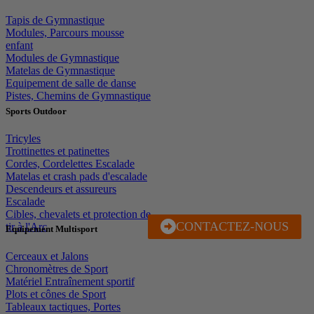
Tapis de Gymnastique
Modules, Parcours mousse
enfant
Modules de Gymnastique
Matelas de Gymnastique
Equipement de salle de danse
Pistes, Chemins de Gymnastique
Sports Outdoor
Tricyles
Trottinettes et patinettes
Cordes, Cordelettes Escalade
Matelas et crash pads d'escalade
Descendeurs et assureurs
Escalade
Cibles, chevalets et protection de
CONTACTEZ-NOUS
J'EN PROFITE
tir à l'Arc
Equipement Multisport
Cerceaux et Jalons
Chronomètres de Sport
Matériel Entraînement sportif
Plots et cônes de Sport
Tableaux tactiques, Portes