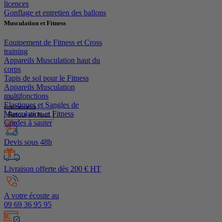
licences
Gonflage et entretien des ballons
Musculation et Fitness
Equipement de Fitness et Cross
training
Appareils Musculation haut du
corps
Tapis de sol pour le Fitness
Appareils Musculation
multifonctions
Elastiques et Sangles de
Musculation et Fitness
Retour en haut
Cordes à sauter
Devis sous 48h
Livraison offerte dès 200 € HT
A votre écoute au
09 69 36 95 95