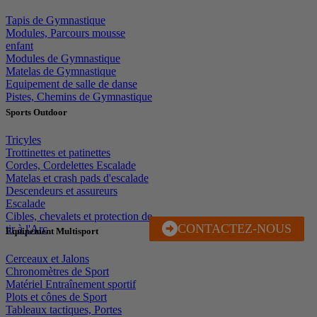
Tapis de Gymnastique
Modules, Parcours mousse
enfant
Modules de Gymnastique
Matelas de Gymnastique
Equipement de salle de danse
Pistes, Chemins de Gymnastique
Sports Outdoor
Tricyles
Trottinettes et patinettes
Cordes, Cordelettes Escalade
Matelas et crash pads d'escalade
Descendeurs et assureurs
Escalade
Cibles, chevalets et protection de
CONTACTEZ-NOUS
J'EN PROFITE
tir à l'Arc
Equipement Multisport
Cerceaux et Jalons
Chronomètres de Sport
Matériel Entraînement sportif
Plots et cônes de Sport
Tableaux tactiques, Portes