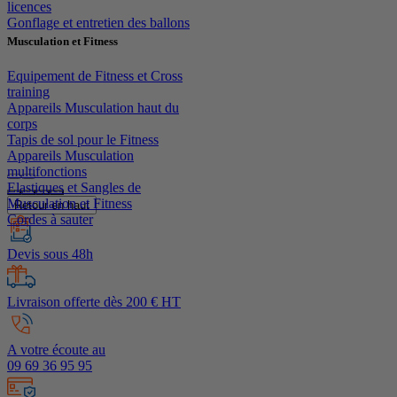
licences
Gonflage et entretien des ballons
Musculation et Fitness
Equipement de Fitness et Cross
training
Appareils Musculation haut du
corps
Tapis de sol pour le Fitness
Appareils Musculation
multifonctions
Elastiques et Sangles de
Musculation et Fitness
Retour en haut
Cordes à sauter
Devis sous 48h
Livraison offerte dès 200 € HT
A votre écoute au
09 69 36 95 95