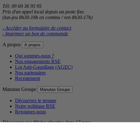
Tél: 09 69 36 95 95
Prix d'un appel local depuis un poste fixe.
(lun-jeu 8h30-18h en continu / ven 8h30-17h)
- Accéder au formulaire de contact
- Imprimer un bon de commande
A propos
A propos
Qui sommes-nous ?
Nos engagements RSE
Loi Anti-Gaspillage (AGEC)
Nos partenaires
Recrutement
Manutan Groupe
Manutan Groupe
Découvrez le groupe
Notre politique RSE
Rejoignez-nous
Découvrez nos filiales réparties dans 17 pays.