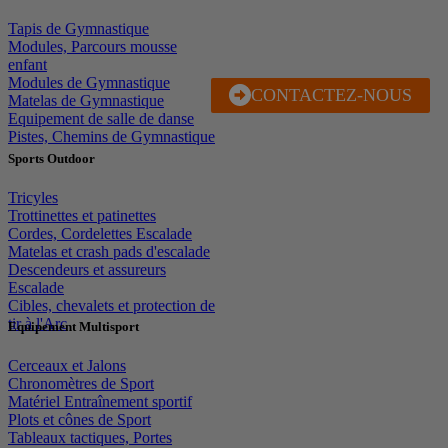
Tapis de Gymnastique
Modules, Parcours mousse
enfant
Modules de Gymnastique
CONTACTEZ-NOUS
J'EN PROFITE
Matelas de Gymnastique
Equipement de salle de danse
Pistes, Chemins de Gymnastique
Sports Outdoor
Tricyles
Trottinettes et patinettes
Cordes, Cordelettes Escalade
Matelas et crash pads d'escalade
Descendeurs et assureurs
Escalade
Cibles, chevalets et protection de
tir à l'Arc
Equipement Multisport
Cerceaux et Jalons
Chronomètres de Sport
Matériel Entraînement sportif
Plots et cônes de Sport
Tableaux tactiques, Portes